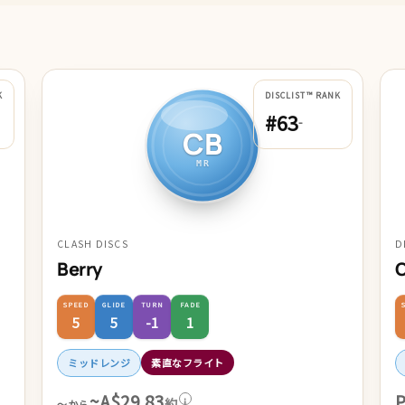
K
DISCLIST™ RANK
#63
-
CB
MR
CLASH DISCS
D
Berry
O
SPEED
GLIDE
TURN
FADE
5
5
-1
1
ミッドレンジ
素直なフライト
~A$29.83
P
約
i
～から