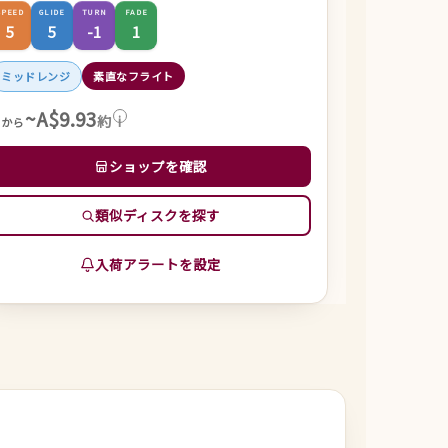
SPEED
GLIDE
TURN
FADE
5
5
-1
1
ミッドレンジ
素直なフライト
~A$9.93
約
i
～から
ショップを確認
類似ディスクを探す
入荷アラートを設定