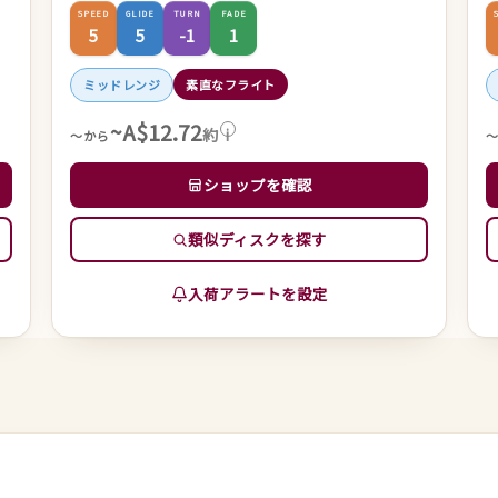
SPEED
GLIDE
TURN
FADE
5
5
-1
1
ミッドレンジ
素直なフライト
~A$12.72
約
i
～から
ショップを確認
類似ディスクを探す
入荷アラートを設定