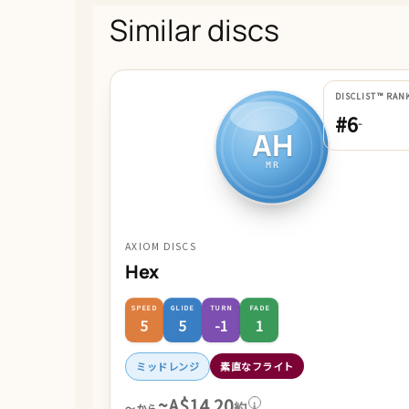
Similar discs
DISCLIST™ RAN
#6
-
AH
MR
AXIOM DISCS
Hex
SPEED
GLIDE
TURN
FADE
5
5
-1
1
ミッドレンジ
素直なフライト
~A$14.20
約
i
～から