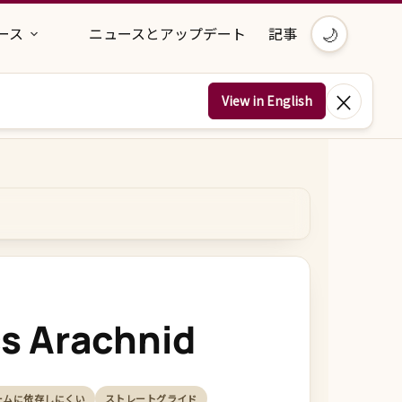
🌙
ース
ニュースとアップデート
記事
×
View in English
s Arachnid
ームに依存しにくい
ストレートグライド