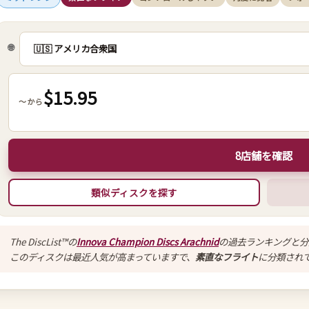
🌐
$15.95
～から
8店舗を確認
類似ディスクを探す
The DiscList™の
Innova Champion Discs Arachnid
の過去ランキングと分
このディスクは最近人気が高まっていますで、
素直なフライト
に分類され