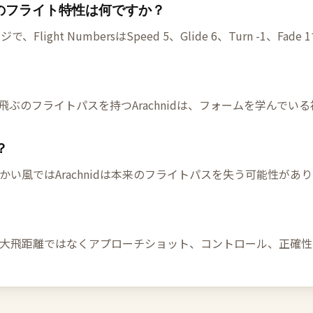
achnidのフライト特性は何ですか？
ight NumbersはSpeed 5、Glide 6、Turn -1、Fade
飛ぶのフライトパスを持つArachnidは、フォームを学んでい
？
い風ではArachnidは本来のフライトパスを失う可能性があ
は、最大飛距離ではなくアプローチショット、コントロール、正確