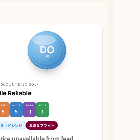
DO
MR
ISCOUNT DISC GOLF
le Reliable
SPEED
GLIDE
TURN
FADE
5
5
-1
1
ミッドレンジ
素直なフライト
rice unavailable from feed