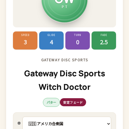
PT
SPEED
GLIDE
TURN
FADE
3
4
0
2.5
GATEWAY DISC SPORTS
Gateway Disc Sports
Witch Doctor
パター
安定フェード
🌐