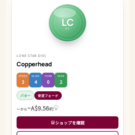
LC
PT
LONE STAR DISC
Copperhead
SPEED
GLIDE
TURN
FADE
3
4
0
2
パター
安定フェード
~A$9.56
約
i
～から
ショップを確認