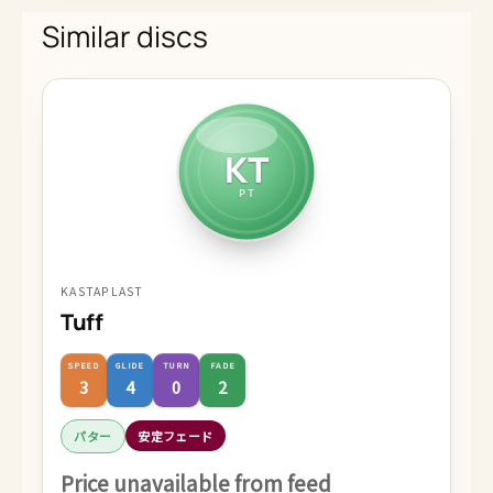
Similar discs
KT
PT
KASTAPLAST
Tuff
SPEED
GLIDE
TURN
FADE
3
4
0
2
パター
安定フェード
Price unavailable from feed