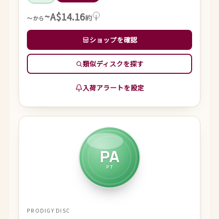
~A$14.16
約
i
～から
ショップを確認
類似ディスクを探す
入荷アラートを設定
PA
PT
PRODIGY DISC