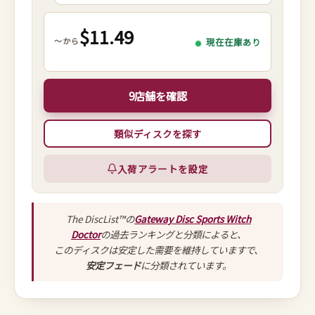
$11.49
～から
現在在庫あり
9店舗を確認
類似ディスクを探す
入荷アラートを設定
The DiscList™の
Gateway Disc Sports Witch
Doctor
の過去ランキングと分類によると、
このディスクは安定した需要を維持していますで、
安定フェード
に分類されています。