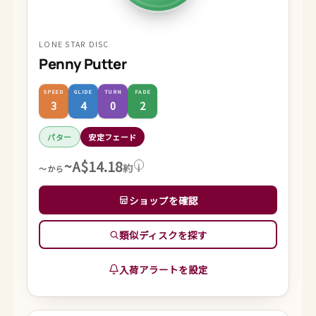
LONE STAR DISC
Penny Putter
SPEED
GLIDE
TURN
FADE
3
4
0
2
パター
安定フェード
~A$14.18
約
i
～から
ショップを確認
類似ディスクを探す
入荷アラートを設定