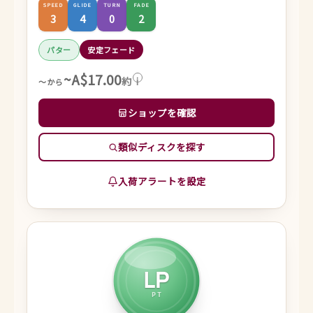
SPEED
GLIDE
TURN
FADE
3
4
0
2
パター
安定フェード
~A$17.00
約
i
～から
ショップを確認
類似ディスクを探す
入荷アラートを設定
LP
PT