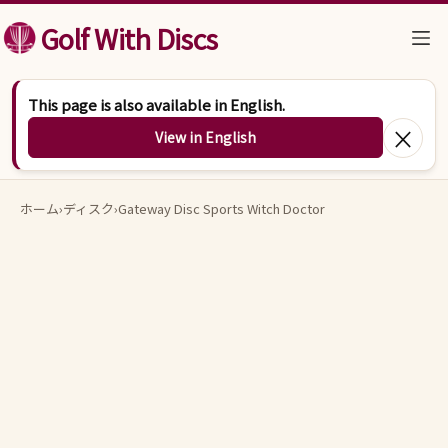
コンテンツへスキップ
Golf With Discs
This page is also available in English.
×
View in English
ホーム
›
ディスク
›
Gateway Disc Sports Witch Doctor