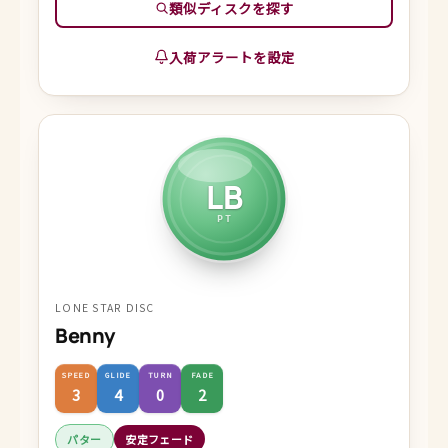
類似ディスクを探す
入荷アラートを設定
LB
PT
LONE STAR DISC
Benny
SPEED
GLIDE
TURN
FADE
3
4
0
2
パター
安定フェード