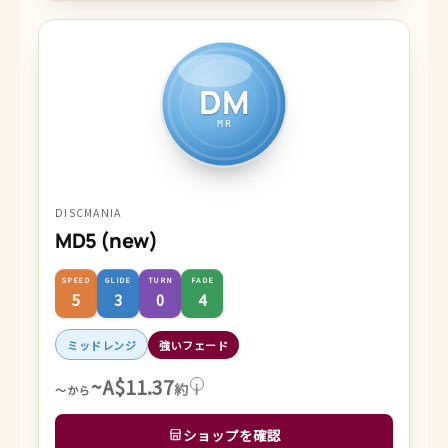
DM
MR
DISCMANIA
MD5 (new)
SPEED
GLIDE
TURN
FADE
5
3
0
4
ミッドレンジ
強いフェード
~A$11.37
約
i
～から
ショップを確認