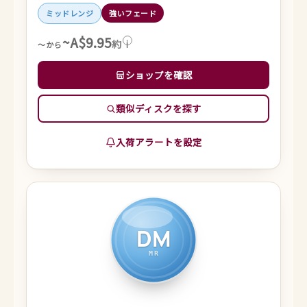
ミッドレンジ
強いフェード
~A$9.95
約
i
～から
ショップを確認
類似ディスクを探す
入荷アラートを設定
DM
MR