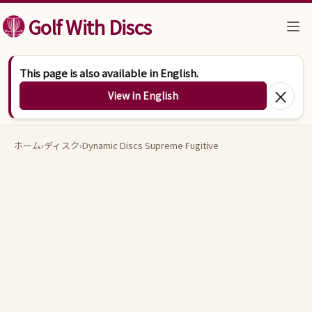
コンテンツへスキップ
Golf With Discs
This page is also available in English.
×
View in English
ホーム
›
ディスク
›
Dynamic Discs Supreme Fugitive