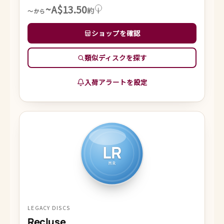
~A$13.50
約
i
～から
ショップを確認
類似ディスクを探す
入荷アラートを設定
LR
MR
LEGACY DISCS
Recluse