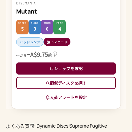
DISCMANIA
Mutant
SPEED
GLIDE
TURN
FADE
5
3
0
4
ミッドレンジ
強いフェード
~A$9.75
約
i
～から
ショップを確認
類似ディスクを探す
入荷アラートを設定
よくある質問: Dynamic Discs Supreme Fugitive