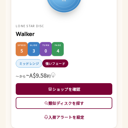
MR
LONE STAR DISC
Walker
SPEED
GLIDE
TURN
FADE
5
3
0
4
ミッドレンジ
強いフェード
~A$9.58
約
i
～から
ショップを確認
類似ディスクを探す
入荷アラートを設定