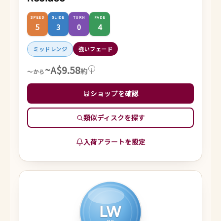
SPEED
GLIDE
TURN
FADE
5
3
0
4
ミッドレンジ
強いフェード
~A$9.58
約
i
～から
ショップを確認
類似ディスクを探す
入荷アラートを設定
LW