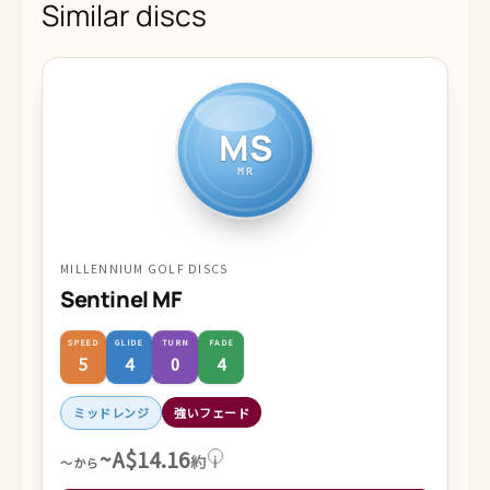
Similar discs
MS
MR
MILLENNIUM GOLF DISCS
Sentinel MF
SPEED
GLIDE
TURN
FADE
5
4
0
4
ミッドレンジ
強いフェード
~A$14.16
約
i
～から