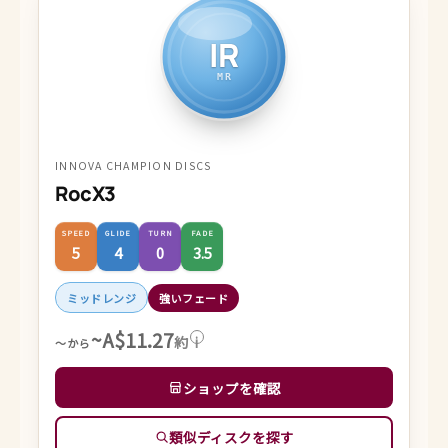
IR
MR
INNOVA CHAMPION DISCS
RocX3
SPEED
GLIDE
TURN
FADE
5
4
0
3.5
ミッドレンジ
強いフェード
~A$11.27
約
i
～から
ショップを確認
類似ディスクを探す