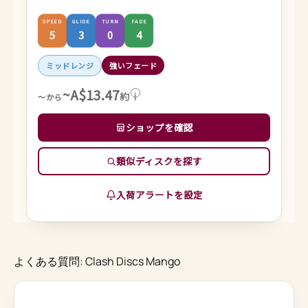
SPEED
GLIDE
TURN
FADE
5
3
0
4
ミッドレンジ
強いフェード
~A$13.47
約
i
～から
ショップを確認
類似ディスクを探す
入荷アラートを設定
よくある質問: Clash Discs Mango