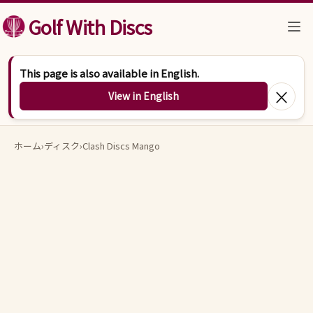
コンテンツへスキップ
Golf With Discs
This page is also available in English.
×
View in English
ホーム
›
ディスク
›
Clash Discs Mango