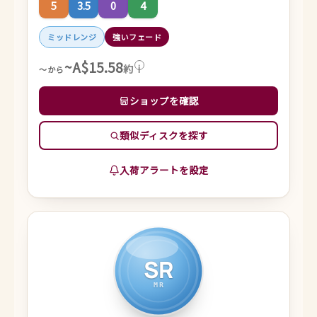
5
3.5
0
4
ミッドレンジ
強いフェード
~A$15.58
約
i
～から
ショップを確認
類似ディスクを探す
入荷アラートを設定
SR
MR