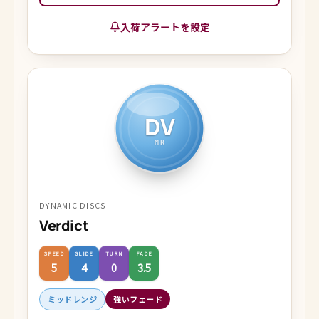
入荷アラートを設定
DV
MR
DYNAMIC DISCS
Verdict
SPEED
GLIDE
TURN
FADE
5
4
0
3.5
ミッドレンジ
強いフェード