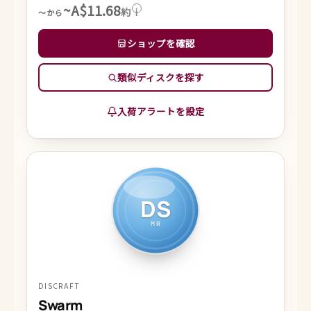
~A$11.68
約
i
～から
ショップを確認
類似ディスクを探す
入荷アラートを設定
DS
MR
DISCRAFT
Swarm