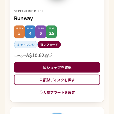
STREAMLINE DISCS
Runway
SPEED
GLIDE
TURN
FADE
5
4
0
3.5
ミッドレンジ
強いフェード
~A$10.62
約
i
～から
ショップを確認
類似ディスクを探す
入荷アラートを設定