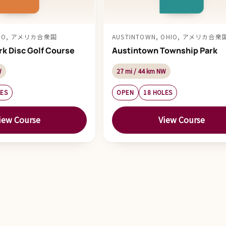
HIO, アメリカ合衆国
AUSTINTOWN, OHIO, アメリカ合衆
k Disc Golf Course
Austintown Township Park
W
27 mi / 44 km NW
LES
OPEN
18 HOLES
iew Course
View Course