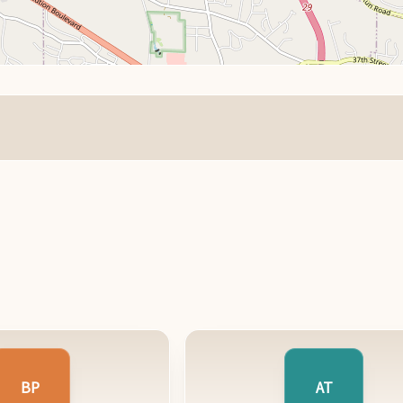
BP
AT