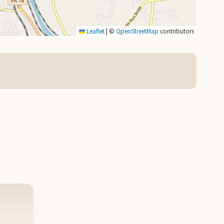
Leaflet
|
©
OpenStreetMap
contributors