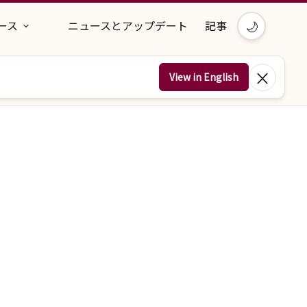
🌙
ース
ニュースとアップデート
記事
×
View in English