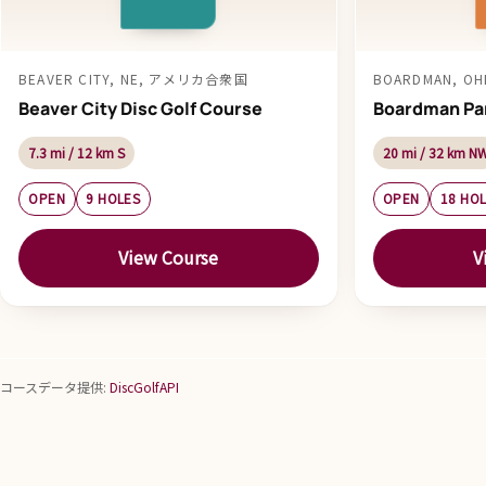
BEAVER CITY, NE, アメリカ合衆国
BOARDMAN, O
Beaver City Disc Golf Course
Boardman Par
7.3 mi / 12 km S
20 mi / 32 km N
OPEN
9 HOLES
OPEN
18 HO
View Course
V
コースデータ提供:
DiscGolfAPI