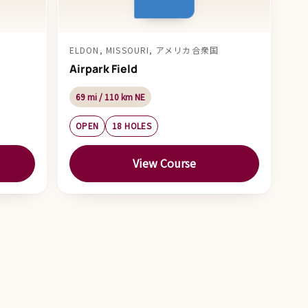
ELDON, MISSOURI, アメリカ合衆国
Airpark Field
69 mi / 110 km NE
OPEN
18 HOLES
View Course