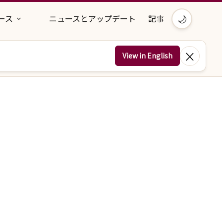
🌙
ース
ニュースとアップデート
記事
×
View in English