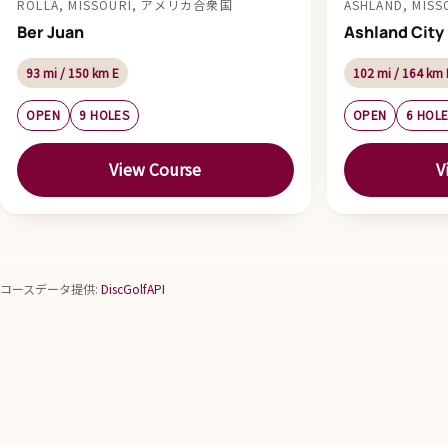
ROLLA, MISSOURI, アメリカ合衆国
ASHLAND, MI
Ber Juan
Ashland City
93 mi / 150 km E
102 mi / 164 km
OPEN
9 HOLES
OPEN
6 HOL
View Course
V
コースデータ提供:
DiscGolfAPI