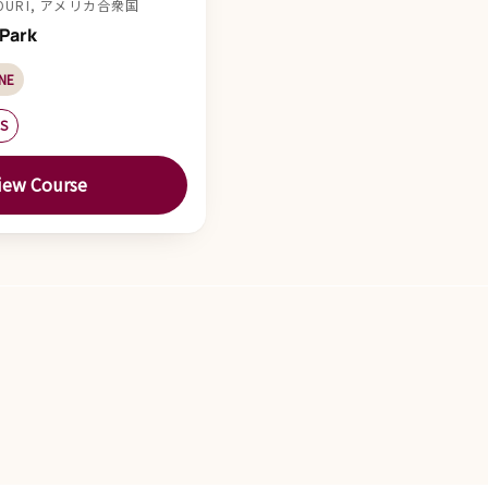
SSOURI, アメリカ合衆国
 Park
 NE
ES
iew Course