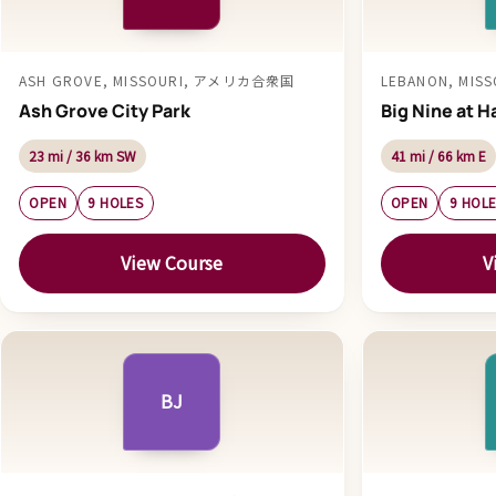
ASH GROVE, MISSOURI, アメリカ合衆国
LEBANON, MI
Ash Grove City Park
Big Nine at H
23 mi / 36 km SW
41 mi / 66 km E
OPEN
9 HOLES
OPEN
9 HOL
View Course
V
BJ