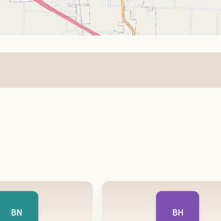
BN
BH