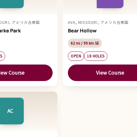
SSOURI, アメリカ合衆国
AVA, MISSOURI, アメリカ合衆国
arke Park
Bear Hollow
62 mi / 99 km SE
ES
OPEN
18 HOLES
iew Course
View Course
AC