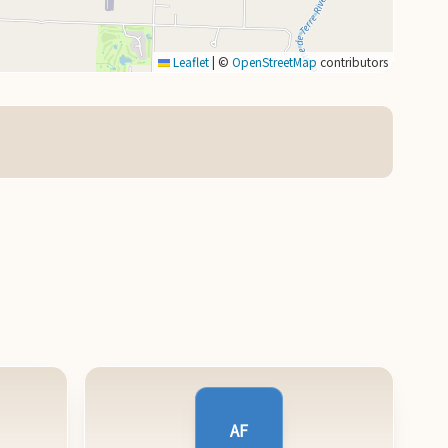
Leaflet
|
©
OpenStreetMap
contributors
AF