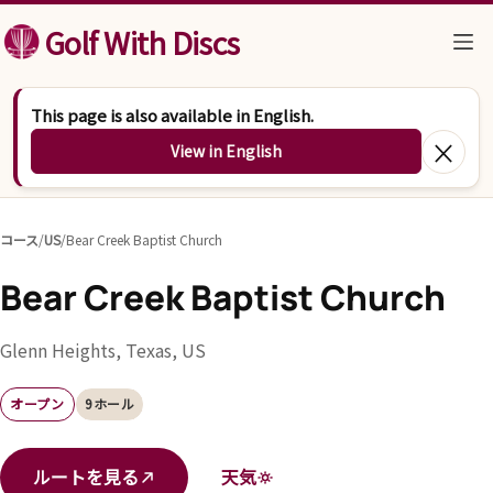
コンテンツへスキップ
Golf With Discs
This page is also available in English.
×
View in English
コース
/
US
/
Bear Creek Baptist Church
Bear Creek Baptist Church
Glenn Heights, Texas, US
オープン
9ホール
ルートを見る
天気