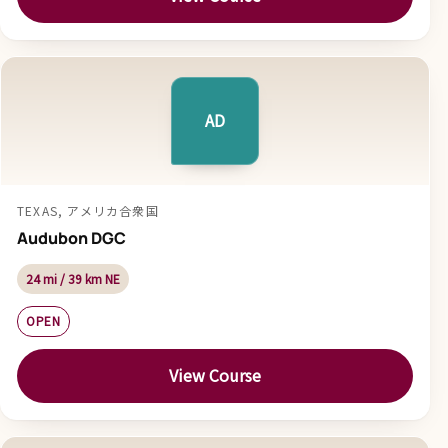
AD
TEXAS, アメリカ合衆国
Audubon DGC
24 mi / 39 km NE
OPEN
View Course