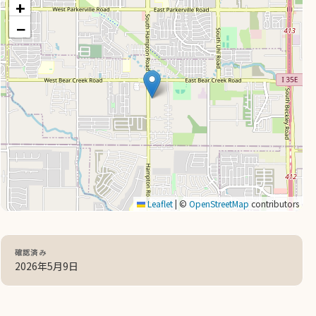
+
−
Leaflet
|
©
OpenStreetMap
contributors
確認済み
2026年5月9日