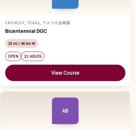
CROWLEY, TEXAS, アメリカ合衆国
Bicentennial DGC
28 mi / 46 km W
OPEN
21 HOLES
View Course
AB