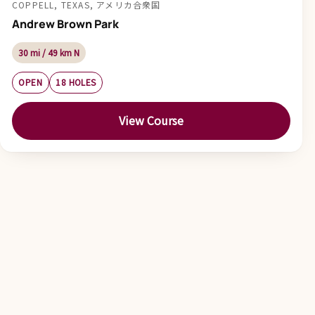
COPPELL, TEXAS, アメリカ合衆国
Andrew Brown Park
30 mi / 49 km N
OPEN
18 HOLES
View Course