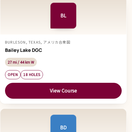
BL
BURLESON, TEXAS, アメリカ合衆国
Bailey Lake DGC
27 mi / 44 km W
OPEN
18 HOLES
View Course
BD