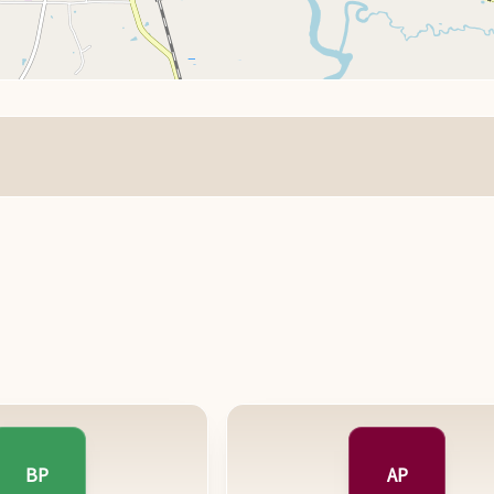
BP
AP