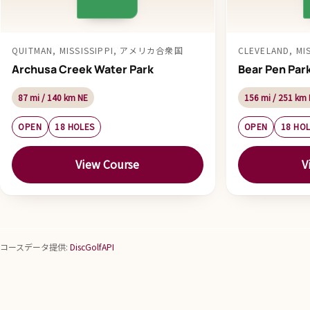
QUITMAN, MISSISSIPPI, アメリカ合衆国
CLEVELAND, M
Archusa Creek Water Park
Bear Pen Par
87 mi / 140 km NE
156 mi / 251 km 
OPEN
18 HOLES
OPEN
18 HO
View Course
V
コースデータ提供:
DiscGolfAPI