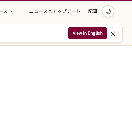
🌙
ース
ニュースとアップデート
記事
×
View in English