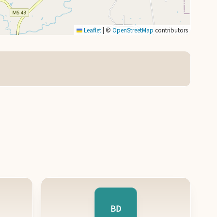
Leaflet
|
©
OpenStreetMap
contributors
BD