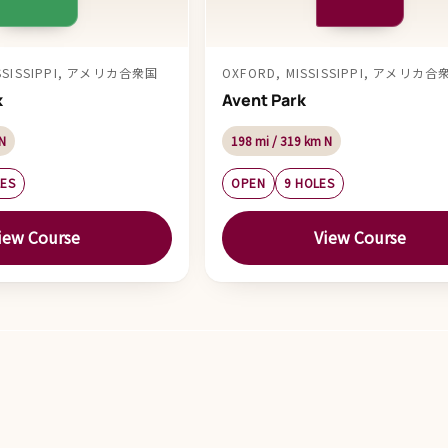
ISSISSIPPI, アメリカ合衆国
OXFORD, MISSISSIPPI, アメリカ合
k
Avent Park
N
198 mi / 319 km N
LES
OPEN
9 HOLES
iew Course
View Course