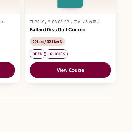
衆国
TUPELO, MISSISSIPPI, アメリカ合衆国
Ballard Disc Golf Course
201 mi / 324 km N
OPEN
18 HOLES
View Course