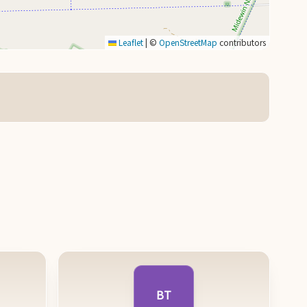
Leaflet
|
©
OpenStreetMap
contributors
BT