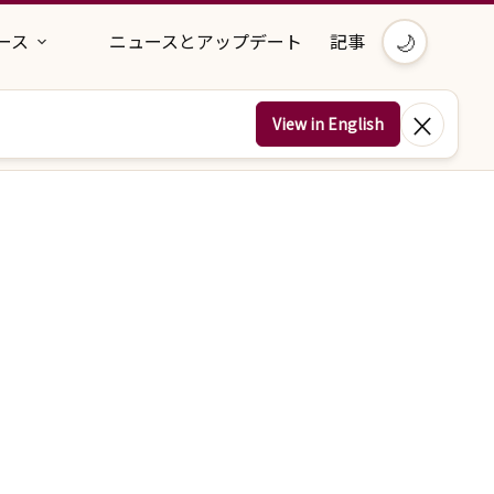
🌙
ース
ニュースとアップデート
記事
×
View in English