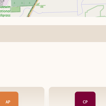
AP
CP