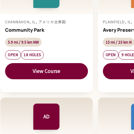
CHANNAHON, IL, アメリカ合衆国
PLAINFIELD, 
Community Park
Avery Preser
5.9 mi / 9.5 km NW
15 mi / 23 km N
OPEN
18 HOLES
OPEN
9 HOL
View Course
V
AD