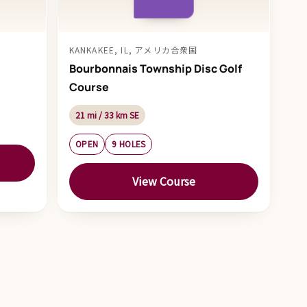
KANKAKEE, IL, アメリカ合衆国
Bourbonnais Township Disc Golf
Course
21 mi / 33 km SE
OPEN
9 HOLES
View Course