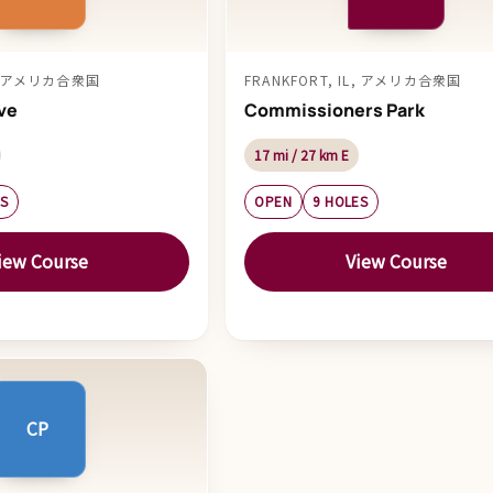
IL, アメリカ合衆国
FRANKFORT, IL, アメリカ合衆国
ve
Commissioners Park
17 mi / 27 km E
ES
OPEN
9 HOLES
iew Course
View Course
CP