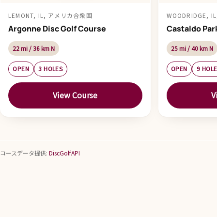
LEMONT, IL, アメリカ合衆国
WOODRIDGE, 
Argonne Disc Golf Course
Castaldo Par
22 mi / 36 km N
25 mi / 40 km N
OPEN
3 HOLES
OPEN
9 HOL
View Course
V
コースデータ提供:
DiscGolfAPI