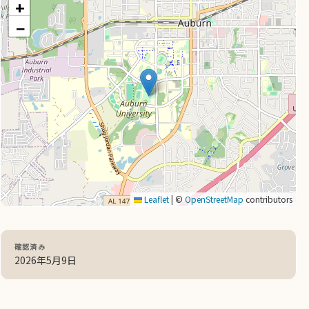
+
−
Leaflet
|
©
OpenStreetMap
contributors
確認済み
2026年5月9日