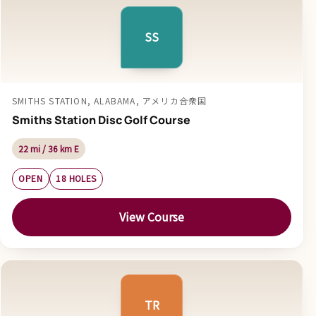
SS
SMITHS STATION, ALABAMA, アメリカ合衆国
Smiths Station Disc Golf Course
22 mi / 36 km E
OPEN
18 HOLES
View Course
TR