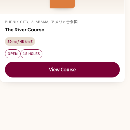
PHENIX CITY, ALABAMA, アメリカ合衆国
The River Course
30 mi / 48 km E
OPEN
18 HOLES
View Course