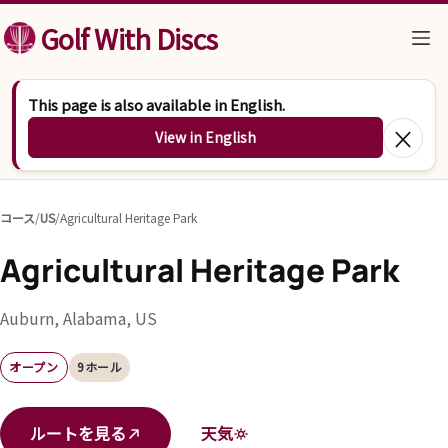
コンテンツへスキップ
Golf With Discs
This page is also available in English.
×
View in English
コース
/
US
/
Agricultural Heritage Park
Agricultural Heritage Park
Auburn, Alabama, US
オープン
9ホール
ルートを見る
天気