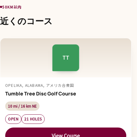
50KM以内
近くのコース
TT
OPELIKA, ALABAMA, アメリカ合衆国
Tumble Tree Disc Golf Course
10 mi / 16 km NE
OPEN
21 HOLES
View Course