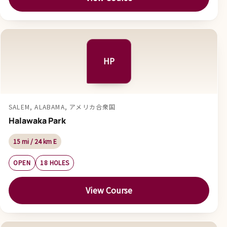
HP
SALEM, ALABAMA, アメリカ合衆国
Halawaka Park
15 mi / 24 km E
OPEN
18 HOLES
View Course