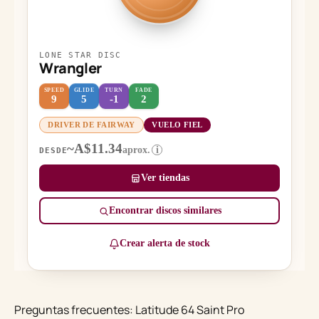
LONE STAR DISC
Wrangler
SPEED
GLIDE
TURN
FADE
9
5
-1
2
DRIVER DE FAIRWAY
VUELO FIEL
~A$11.34
aprox.
i
DESDE
Ver tiendas
Encontrar discos similares
Crear alerta de stock
Preguntas frecuentes: Latitude 64 Saint Pro