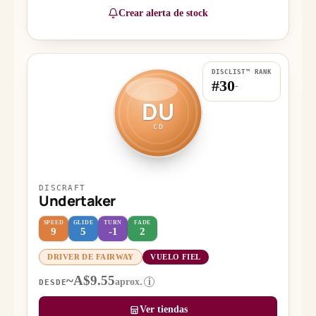
Crear alerta de stock
DISCLIST™ RANK
#30
-
DU
CD
DISCRAFT
Undertaker
SPEED
GLIDE
TURN
FADE
9
5
-1
2
DRIVER DE FAIRWAY
VUELO FIEL
~A$9.55
aprox.
i
DESDE
Ver tiendas