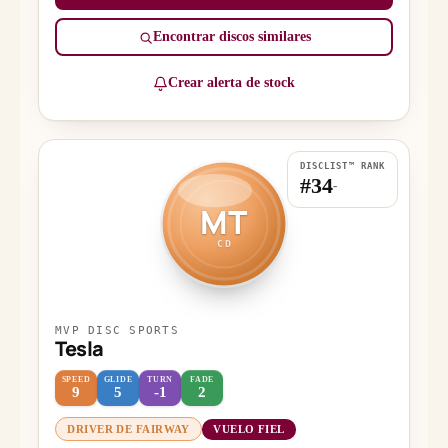
Encontrar discos similares
Crear alerta de stock
DISCLIST™ RANK
#34
-
MT
CD
MVP DISC SPORTS
Tesla
SPEED
GLIDE
TURN
FADE
9
5
-1
2
DRIVER DE FAIRWAY
VUELO FIEL