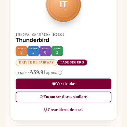
IT
CD
INNOVA CHAMPION DISCS
Thunderbird
SPEED
GLIDE
TURN
FADE
9
5
0
2
DRIVER DE FAIRWAY
FADE SEGURO
~A$9.91
aprox.
i
DESDE
Ver tiendas
Encontrar discos similares
Crear alerta de stock