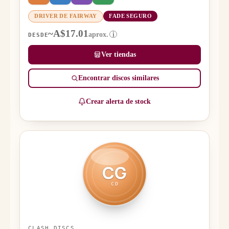
DRIVER DE FAIRWAY
FADE SEGURO
~A$17.01
aprox.
i
DESDE
Ver tiendas
Encontrar discos similares
Crear alerta de stock
CG
CD
CLASH DISCS