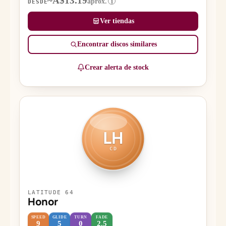
~A$13.19
aprox.
i
DESDE
Ver tiendas
Encontrar discos similares
Crear alerta de stock
LH
CD
LATITUDE 64
Honor
SPEED
GLIDE
TURN
FADE
9
5
0
2.5