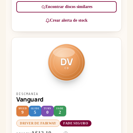
Encontrar discos similares
Crear alerta de stock
DV
CD
DISCMANIA
Vanguard
SPEED
GLIDE
TURN
FADE
9
5
0
2
DRIVER DE FAIRWAY
FADE SEGURO