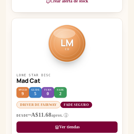
Crear alerta de stock
LM
CD
LONE STAR DISC
Mad Cat
SPEED
GLIDE
TURN
FADE
9
5
0
2
DRIVER DE FAIRWAY
FADE SEGURO
~A$11.68
aprox.
i
DESDE
Ver tiendas