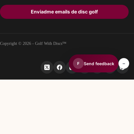
Enviadme emails de disc golf
Copyright © 2026 - Golf With Discs™
–
Send feedback
F
PARTE DEL ECOSISTEMA DE DATOS DE DISC GOLF
TheDiscList™
Clasificaciones semanales de ventas de discos de disc golf
DiscGolfAPI
Datos globales de campos de disc golf