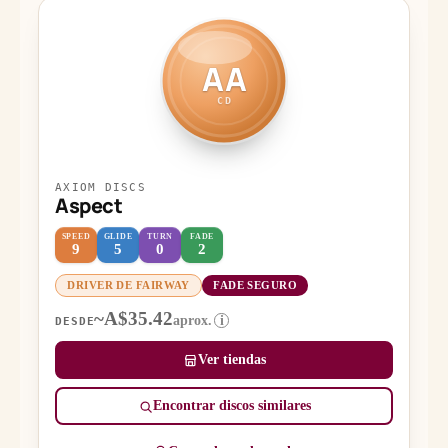
AA
CD
AXIOM DISCS
Aspect
SPEED
GLIDE
TURN
FADE
9
5
0
2
DRIVER DE FAIRWAY
FADE SEGURO
~A$35.42
aprox.
i
DESDE
Ver tiendas
Encontrar discos similares