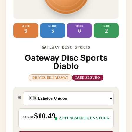
SPEED
GLIDE
TURN
FADE
9
5
0
2
GATEWAY DISC SPORTS
Gateway Disc Sports
Diablo
DRIVER DE FAIRWAY
FADE SEGURO
🌐
$10.49
DESDE
ACTUALMENTE EN STOCK