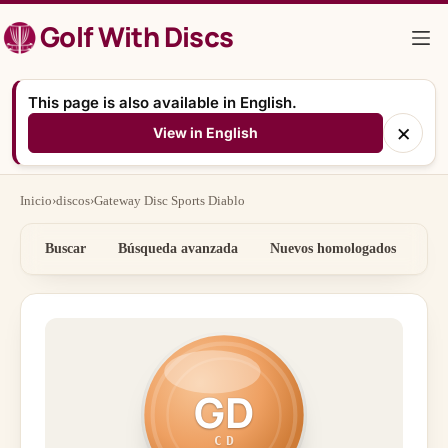
Saltar
Golf With Discs
al
contenido
This page is also available in English.
×
View in English
Inicio
›
discos
›
Gateway Disc Sports Diablo
Buscar
Búsqueda avanzada
Nuevos homologados
Por
GD
CD