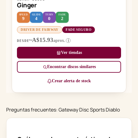
Ginger
SPEED
GLIDE
TURN
FADE
9
4
0
2
DRIVER DE FAIRWAY
FADE SEGURO
~A$15.93
aprox.
i
DESDE
Ver tiendas
Encontrar discos similares
Crear alerta de stock
Preguntas frecuentes: Gateway Disc Sports Diablo