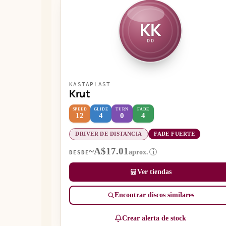
KK
DD
KASTAPLAST
Krut
SPEED
GLIDE
TURN
FADE
12
4
0
4
DRIVER DE DISTANCIA
FADE FUERTE
~A$17.01
aprox.
i
DESDE
Ver tiendas
Encontrar discos similares
Crear alerta de stock