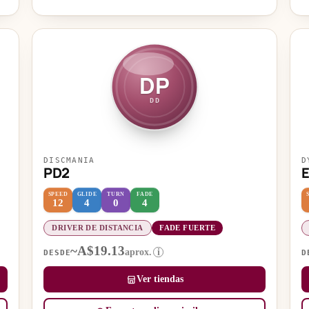
DP
DD
DISCMANIA
D
PD2
E
SPEED
GLIDE
TURN
FADE
12
4
0
4
DRIVER DE DISTANCIA
FADE FUERTE
~A$19.13
aprox.
i
DESDE
D
Ver tiendas