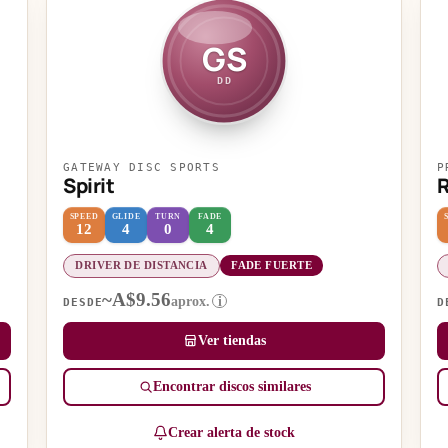
GS
DD
GATEWAY DISC SPORTS
P
Spirit
R
SPEED
GLIDE
TURN
FADE
12
4
0
4
DRIVER DE DISTANCIA
FADE FUERTE
~A$9.56
aprox.
i
DESDE
D
Ver tiendas
Encontrar discos similares
Crear alerta de stock