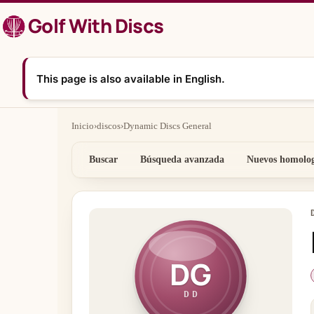
Saltar
Golf With Discs
al
contenido
This page is also available in English.
Inicio
›
discos
›
Dynamic Discs General
Buscar
Búsqueda avanzada
Nuevos homolo
DG
DD