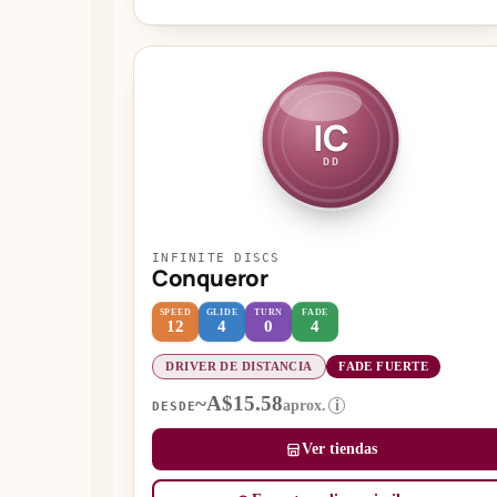
IC
DD
INFINITE DISCS
Conqueror
SPEED
GLIDE
TURN
FADE
12
4
0
4
DRIVER DE DISTANCIA
FADE FUERTE
~A$15.58
aprox.
i
DESDE
Ver tiendas