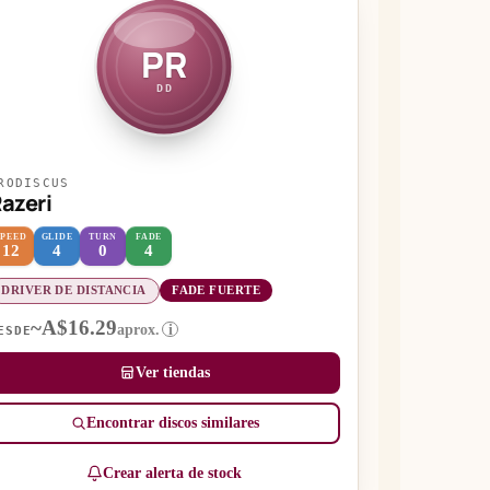
PR
DD
RODISCUS
azeri
SPEED
GLIDE
TURN
FADE
12
4
0
4
DRIVER DE DISTANCIA
FADE FUERTE
~A$16.29
aprox.
i
ESDE
Ver tiendas
Encontrar discos similares
Crear alerta de stock