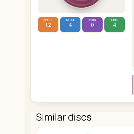
SPEED
GLIDE
TURN
FADE
12
4
0
4
Similar discs