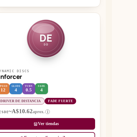
DE
DD
YNAMIC DISCS
nforcer
SPEED
GLIDE
TURN
FADE
12
4
0.5
4
DRIVER DE DISTANCIA
FADE FUERTE
~A$10.62
aprox.
i
ESDE
Ver tiendas