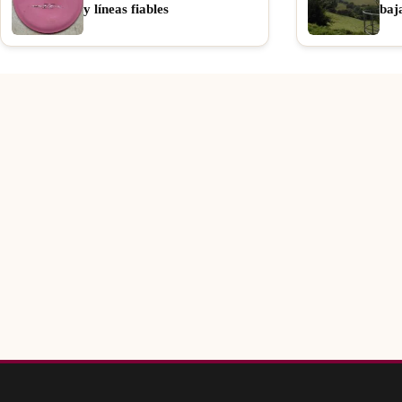
y líneas fiables
baj