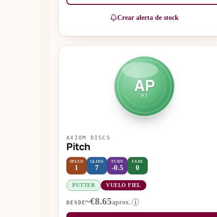
Crear alerta de stock
AP
PT
AXIOM DISCS
Pitch
SPEED
GLIDE
TURN
FADE
1
7
-0.5
0
PUTTER
VUELO FIEL
~€8.65
aprox.
i
DESDE