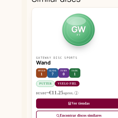
GW
PT
GATEWAY DISC SPORTS
Wand
SPEED
GLIDE
TURN
FADE
1
7
0
1
PUTTER
VUELO FIEL
~€11.25
aprox.
i
DESDE
Ver tiendas
Encontrar discos similares