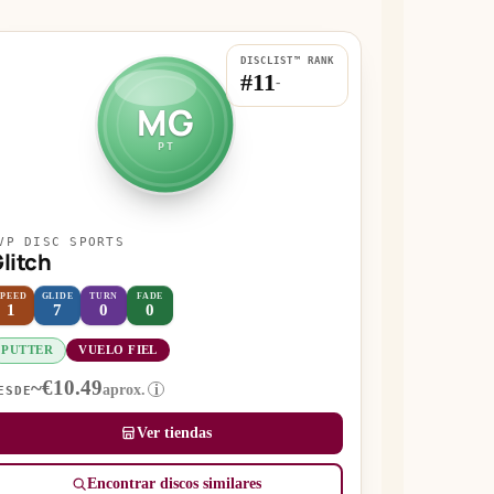
DISCLIST™ RANK
#11
-
MG
PT
VP DISC SPORTS
litch
SPEED
GLIDE
TURN
FADE
1
7
0
0
PUTTER
VUELO FIEL
~€10.49
aprox.
i
ESDE
Ver tiendas
Encontrar discos similares