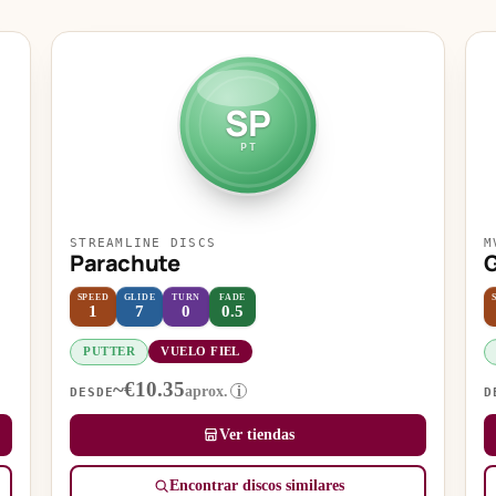
SP
PT
STREAMLINE DISCS
M
Parachute
G
SPEED
GLIDE
TURN
FADE
1
7
0
0.5
PUTTER
VUELO FIEL
~€10.35
aprox.
i
DESDE
D
Ver tiendas
Encontrar discos similares