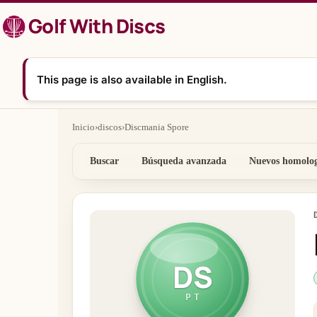
Saltar
Golf With Discs
al
contenido
This page is also available in English.
Inicio
›
discos
›
Discmania Spore
Buscar
Búsqueda avanzada
Nuevos homolo
DS
PT