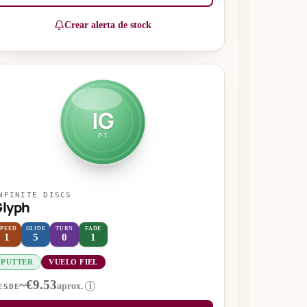
Crear alerta de stock
IG
PT
NFINITE DISCS
lyph
SPEED
GLIDE
TURN
FADE
1
5
0
1
PUTTER
VUELO FIEL
~€9.53
aprox.
i
ESDE