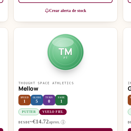
Crear alerta de stock
TM
PT
THOUGHT SPACE ATHLETICS
I
Mellow
G
SPEED
GLIDE
TURN
FADE
1
5
0
1
PUTTER
VUELO FIEL
~€14.72
aprox.
i
DESDE
D