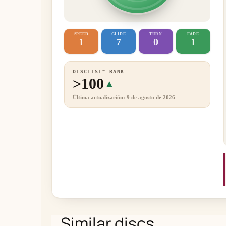
SPEED
GLIDE
TURN
FADE
1
7
0
1
DISCLIST™ RANK
>100
▲
Última actualización: 9 de agosto de 2026
Similar discs