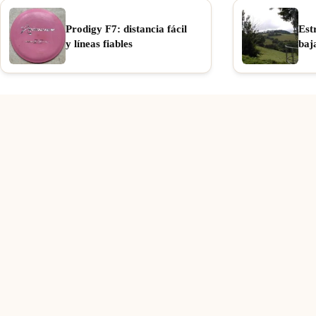
Prodigy F7: distancia fácil
Est
y líneas fiables
baj