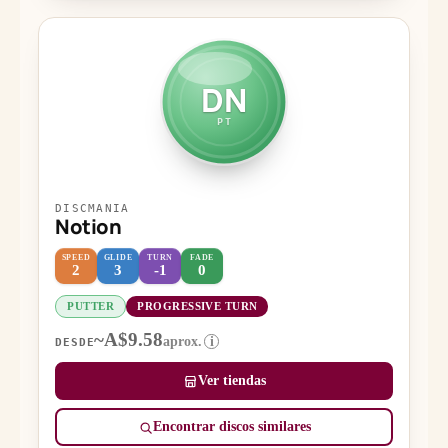
DN
PT
DISCMANIA
Notion
SPEED
GLIDE
TURN
FADE
2
3
-1
0
PUTTER
PROGRESSIVE TURN
~A$9.58
aprox.
i
DESDE
Ver tiendas
Encontrar discos similares