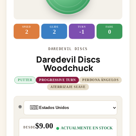
SPEED
GLIDE
TURN
FADE
2
2
-1
0
DAREDEVIL DISCS
Daredevil Discs
Woodchuck
PUTTER
PROGRESSIVE TURN
PERDONA ÁNGULOS
ATERRIZAJE SUAVE
🌐
$9.00
DESDE
ACTUALMENTE EN STOCK