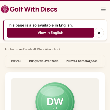
Saltar
Golf With Discs
al
contenido
This page is also available in English.
×
View in English
Inicio
›
discos
›
Daredevil Discs Woodchuck
Buscar
Búsqueda avanzada
Nuevos homologados
Por
DW
PT