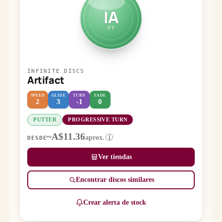
IA
PT
INFINITE DISCS
Artifact
SPEED
GLIDE
TURN
FADE
2
3
-1
0
PUTTER
PROGRESSIVE TURN
~A$11.36
aprox.
i
DESDE
Ver tiendas
Encontrar discos similares
Crear alerta de stock