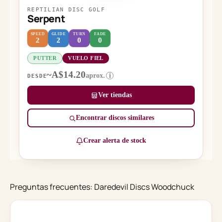
REPTILIAN DISC GOLF
Serpent
SPEED
GLIDE
TURN
FADE
2
2
0
0
PUTTER
VUELO FIEL
~A$14.20
aprox.
i
DESDE
Ver tiendas
Encontrar discos similares
Crear alerta de stock
Preguntas frecuentes: Daredevil Discs Woodchuck