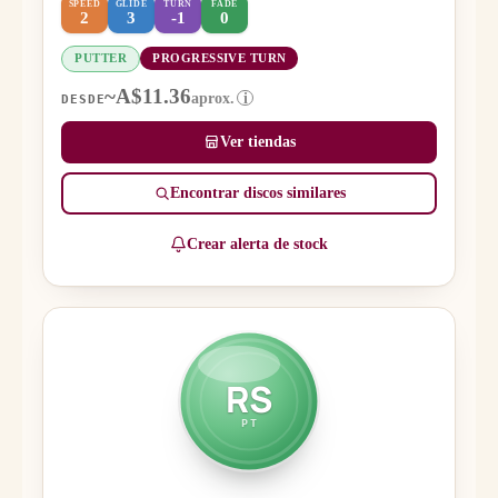
SPEED
GLIDE
TURN
FADE
2
3
-1
0
PUTTER
PROGRESSIVE TURN
~A$11.36
aprox.
i
DESDE
Ver tiendas
Encontrar discos similares
Crear alerta de stock
RS
PT