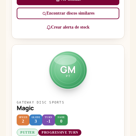
Encontrar discos similares
Crear alerta de stock
GM
PT
GATEWAY DISC SPORTS
Magic
SPEED
GLIDE
TURN
FADE
2
3
-1
0
PUTTER
PROGRESSIVE TURN