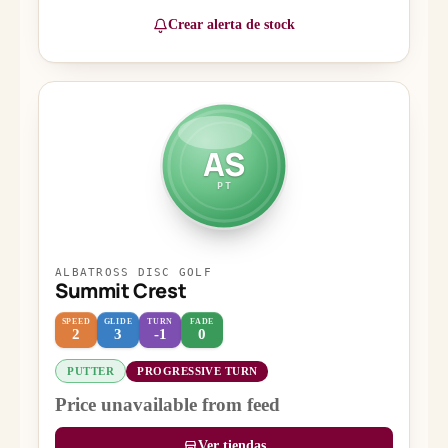
Crear alerta de stock
AS
PT
ALBATROSS DISC GOLF
Summit Crest
SPEED
GLIDE
TURN
FADE
2
3
-1
0
PUTTER
PROGRESSIVE TURN
Price unavailable from feed
Ver tiendas