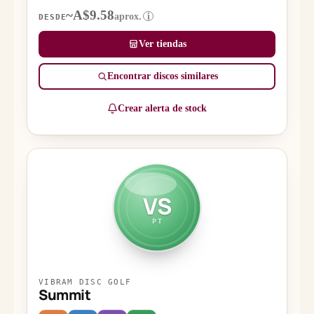
~A$9.58
aprox.
i
DESDE
Ver tiendas
Encontrar discos similares
Crear alerta de stock
VS
PT
VIBRAM DISC GOLF
Summit