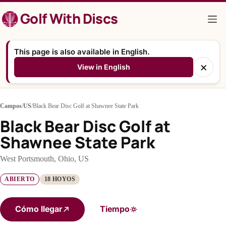
Saltar
Golf With Discs
al
contenido
This page is also available in English.
×
View in English
Campos
/
US
/
Black Bear Disc Golf at Shawnee State Park
Black Bear Disc Golf at
Shawnee State Park
West Portsmouth, Ohio, US
ABIERTO
18 HOYOS
Cómo llegar
Tiempo