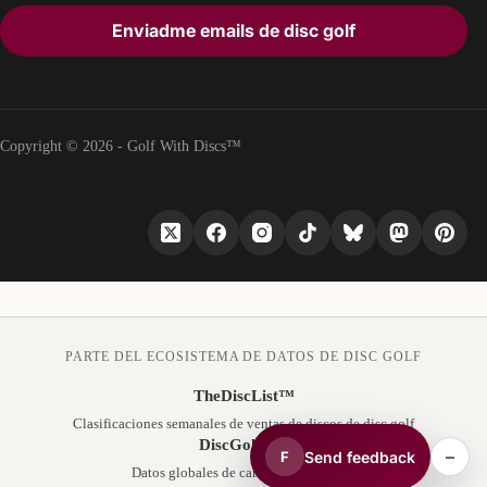
Enviadme emails de disc golf
Copyright © 2026 - Golf With Discs™
PARTE DEL ECOSISTEMA DE DATOS DE DISC GOLF
TheDiscList™
Clasificaciones semanales de ventas de discos de disc golf
DiscGolfAPI
–
Send feedback
F
Datos globales de campos de disc golf