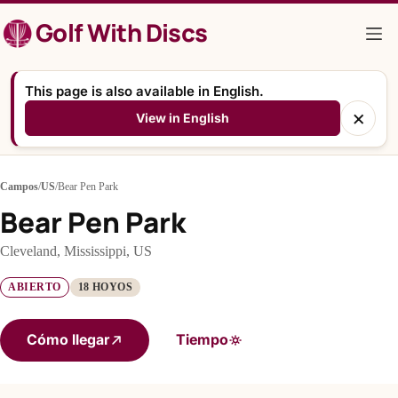
Saltar
Golf With Discs
al
contenido
This page is also available in English.
×
View in English
Campos
/
US
/
Bear Pen Park
Bear Pen Park
Cleveland, Mississippi, US
ABIERTO
18 HOYOS
Cómo llegar
Tiempo