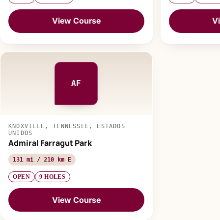
View Course
V
AF
KNOXVILLE, TENNESSEE, ESTADOS
UNIDOS
Admiral Farragut Park
131 mi / 210 km E
OPEN
9 HOLES
View Course