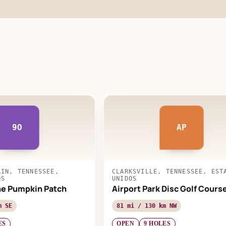
9O
AP
AIN, TENNESSEE,
CLARKSVILLE, TENNESSEE, EST
OS
UNIDOS
the Pumpkin Patch
Airport Park Disc Golf Cours
m SE
81 mi / 130 km NW
ES
OPEN
9 HOLES