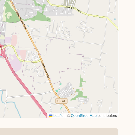
Leaflet
|
©
OpenStreetMap
contributors