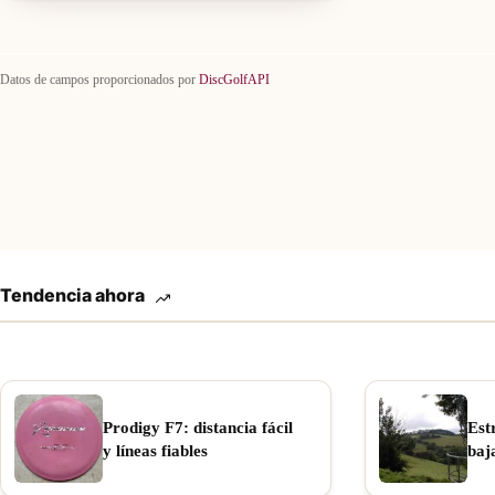
Datos de campos proporcionados por
DiscGolfAPI
Tendencia ahora
Prodigy F7: distancia fácil
Est
y líneas fiables
baj