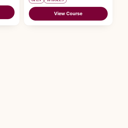
OPEN
18 HOLES
View Course