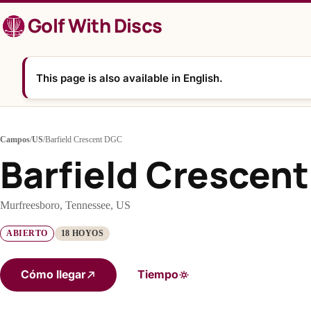
Saltar
Golf With Discs
al
contenido
This page is also available in English.
Campos
/
US
/
Barfield Crescent DGC
Barfield Crescen
Murfreesboro, Tennessee, US
ABIERTO
18 HOYOS
Cómo llegar
Tiempo