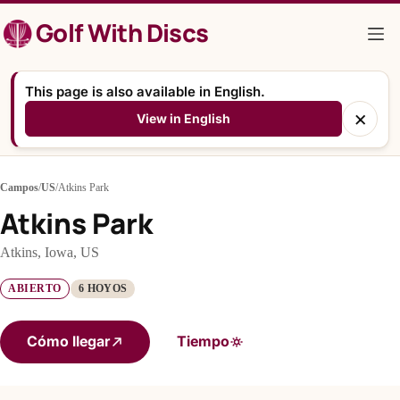
Saltar
Golf With Discs
al
contenido
This page is also available in English.
×
View in English
Campos
/
US
/
Atkins Park
Atkins Park
Atkins, Iowa, US
ABIERTO
6 HOYOS
Cómo llegar
Tiempo