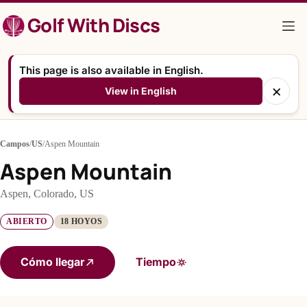
Saltar
Golf With Discs
al
contenido
This page is also available in English.
×
View in English
Campos
/
US
/
Aspen Mountain
Aspen Mountain
Aspen, Colorado, US
ABIERTO
18 HOYOS
Cómo llegar
Tiempo