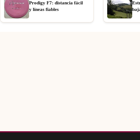
Prodigy F7: distancia fácil
Est
y líneas fiables
baj