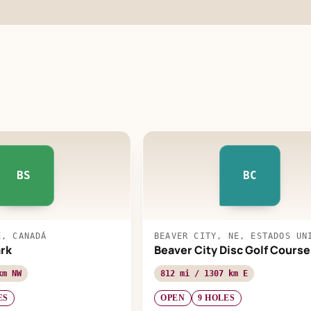
BS
BC
E, CANADÁ
BEAVER CITY, NE, ESTADOS UN
ark
Beaver City Disc Golf Course
km NW
812 mi / 1307 km E
ES
OPEN
9 HOLES