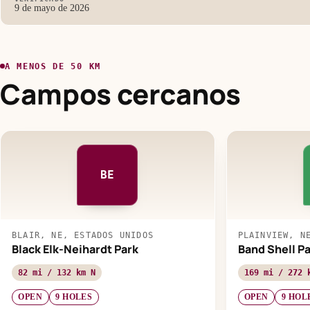
9 de mayo de 2026
A MENOS DE 50 KM
Campos cercanos
BE
BLAIR, NE, ESTADOS UNIDOS
PLAINVIEW, N
Black Elk-Neihardt Park
Band Shell P
82 mi / 132 km N
169 mi / 272 
OPEN
9 HOLES
OPEN
9 HOL