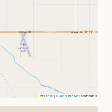
Leaflet
|
©
OpenStreetMap
contributors