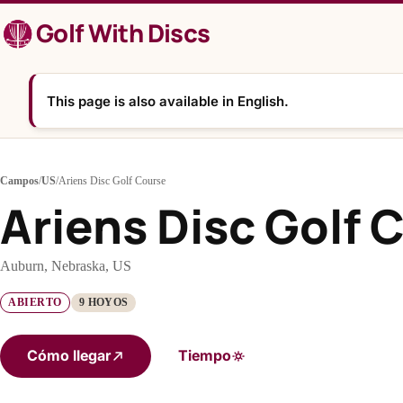
Saltar
Golf With Discs
al
contenido
This page is also available in English.
Campos
/
US
/
Ariens Disc Golf Course
Ariens Disc Golf 
Auburn, Nebraska, US
ABIERTO
9 HOYOS
Cómo llegar
Tiempo