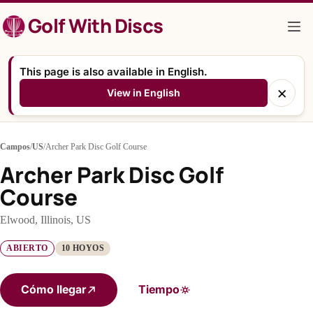
Saltar
Golf With Discs
al
contenido
This page is also available in English.
×
View in English
Campos
/
US
/
Archer Park Disc Golf Course
Archer Park Disc Golf
Course
Elwood, Illinois, US
ABIERTO
10 HOYOS
Cómo llegar
Tiempo