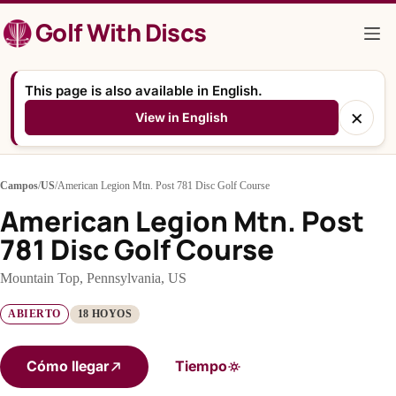
Saltar
Golf With Discs
al
contenido
This page is also available in English.
×
View in English
Campos
/
US
/
American Legion Mtn. Post 781 Disc Golf Course
American Legion Mtn. Post
781 Disc Golf Course
Mountain Top, Pennsylvania, US
ABIERTO
18 HOYOS
Cómo llegar
Tiempo