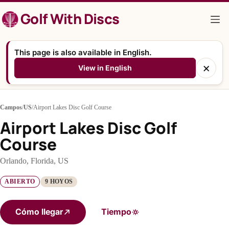
Saltar
Golf With Discs
al
contenido
This page is also available in English.
×
View in English
Campos
/
US
/
Airport Lakes Disc Golf Course
Airport Lakes Disc Golf
Course
Orlando, Florida, US
ABIERTO
9 HOYOS
Cómo llegar
Tiempo