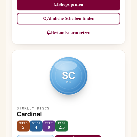
Shops prüfen
Ähnliche Scheiben finden
Bestandsalarm setzen
SC
MR
STOKELY DISCS
Cardinal
SPEED
GLIDE
TURN
FADE
5
4
0
2.5