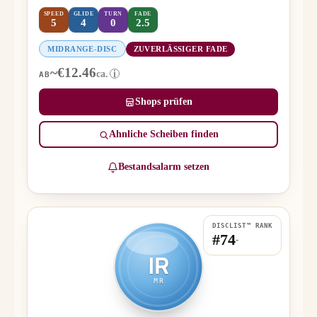
SPEED
GLIDE
TURN
FADE
5
4
0
2.5
MIDRANGE-DISC
ZUVERLÄSSIGER FADE
~€12.46
ca.
i
AB
Shops prüfen
Ähnliche Scheiben finden
Bestandsalarm setzen
DISCLIST™ RANK
#74
-
IR
MR