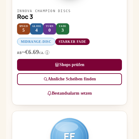
INNOVA CHAMPION DISCS
Roc 3
SPEED
GLIDE
TURN
FADE
5
4
0
3
MIDRANGE-DISC
STARKER FADE
~€6.69
ca.
i
AB
Shops prüfen
Ähnliche Scheiben finden
Bestandsalarm setzen
EE