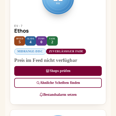
MR
EV-7
Ethos
SPEED
GLIDE
TURN
FADE
5
4
0
2
MIDRANGE-DISC
ZUVERLÄSSIGER FADE
Preis im Feed nicht verfügbar
Shops prüfen
Ähnliche Scheiben finden
Bestandsalarm setzen