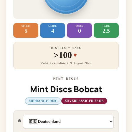
SPEED
GLIDE
TURN
FADE
5
4
0
2.5
DISCLIST™ RANK
>100
▼
Zuletzt aktualisiert: 9. August 2026
MINT DISCS
Mint Discs Bobcat
MIDRANGE-DISC
ZUVERLÄSSIGER FADE
🌐