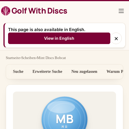
Zum
Golf With Discs
Inhalt
springen
This page is also available in English.
×
View in English
Startseite
›
Scheiben
›
Mint Discs Bobcat
Suche
Erweiterte Suche
Neu zugelassen
Warum Preis
MB
MR