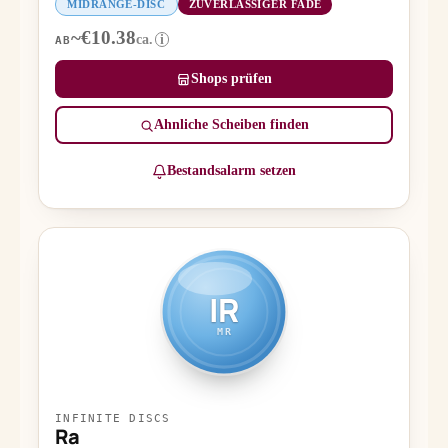
MIDRANGE-DISC
ZUVERLÄSSIGER FADE
~€10.38
ca.
i
AB
Shops prüfen
Ähnliche Scheiben finden
Bestandsalarm setzen
IR
MR
INFINITE DISCS
Ra