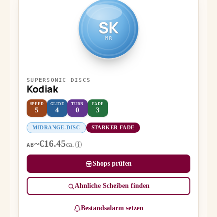
SK
MR
SUPERSONIC DISCS
Kodiak
SPEED
GLIDE
TURN
FADE
5
4
0
3
MIDRANGE-DISC
STARKER FADE
~€16.45
ca.
i
AB
Shops prüfen
Ähnliche Scheiben finden
Bestandsalarm setzen