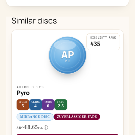
Similar discs
DISCLIST™ RANK
#35
-
AP
MR
AXIOM DISCS
Pyro
SPEED
GLIDE
TURN
FADE
5
4
0
2.5
MIDRANGE-DISC
ZUVERLÄSSIGER FADE
~€8.65
ca.
i
AB