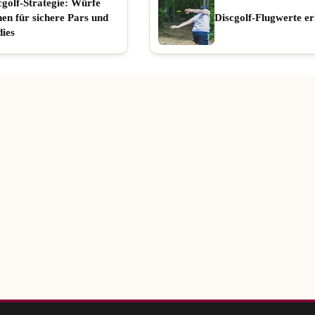
cgolf-Strategie: Würfe
nen für sichere Pars und
Discgolf-Flugwerte er
dies