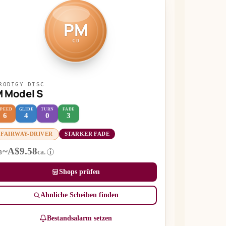
PM
CD
RODIGY DISC
 Model S
SPEED
GLIDE
TURN
FADE
6
4
0
3
FAIRWAY-DRIVER
STARKER FADE
~A$9.58
ca.
i
B
Shops prüfen
Ähnliche Scheiben finden
Bestandsalarm setzen