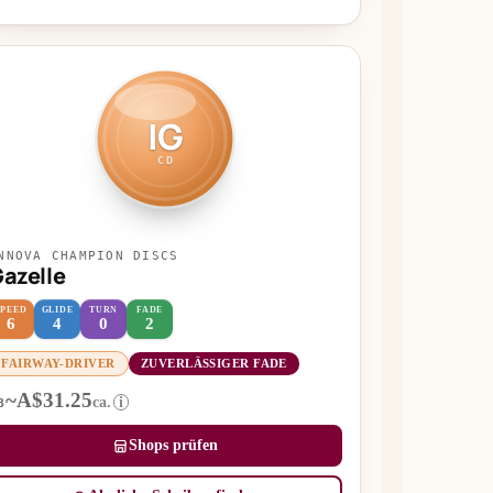
IG
CD
NNOVA CHAMPION DISCS
azelle
SPEED
GLIDE
TURN
FADE
6
4
0
2
FAIRWAY-DRIVER
ZUVERLÄSSIGER FADE
~A$31.25
ca.
i
B
Shops prüfen