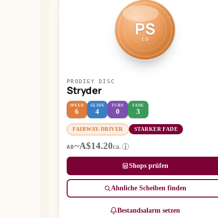
PS
CD
PRODIGY DISC
Stryder
SPEED
GLIDE
TURN
FADE
6
4
0
3
FAIRWAY-DRIVER
STARKER FADE
~A$14.20
ca.
i
AB
Shops prüfen
Ähnliche Scheiben finden
Bestandsalarm setzen