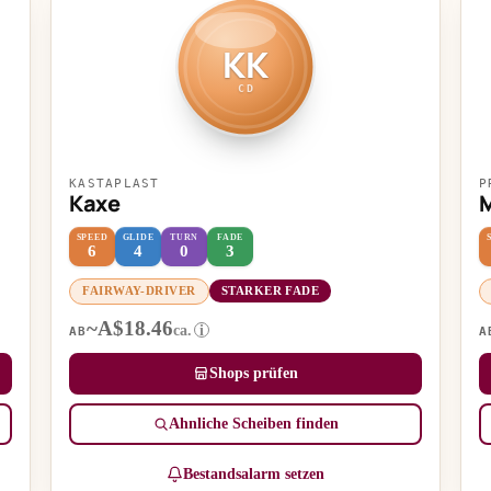
KK
CD
KASTAPLAST
P
Kaxe
M
SPEED
GLIDE
TURN
FADE
6
4
0
3
FAIRWAY-DRIVER
STARKER FADE
~A$18.46
ca.
i
AB
A
Shops prüfen
Ähnliche Scheiben finden
Bestandsalarm setzen