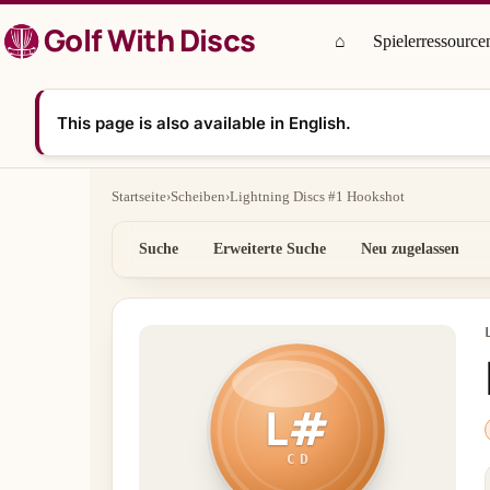
Zum
Golf With Discs
Inhalt
⌂
Spielerressource
springen
This page is also available in English.
Startseite
›
Scheiben
›
Lightning Discs #1 Hookshot
Suche
Erweiterte Suche
Neu zugelassen
L#
CD