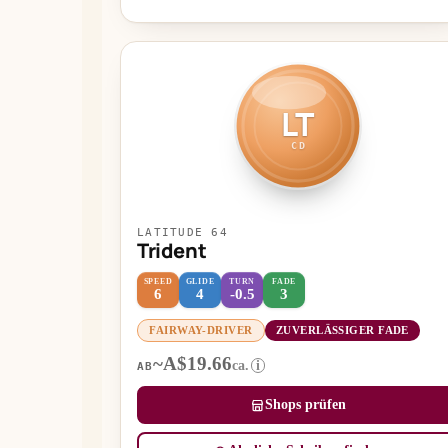
LT
CD
LATITUDE 64
Trident
SPEED
GLIDE
TURN
FADE
6
4
-0.5
3
FAIRWAY-DRIVER
ZUVERLÄSSIGER FADE
~A$19.66
ca.
i
AB
Shops prüfen