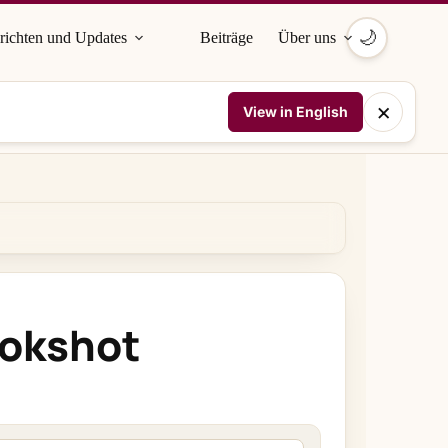
🌙
richten und Updates
Beiträge
Über uns
×
View in English
ookshot