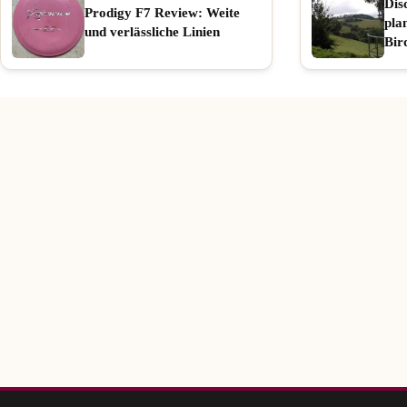
Dis
Prodigy F7 Review: Weite
pla
und verlässliche Linien
Bir