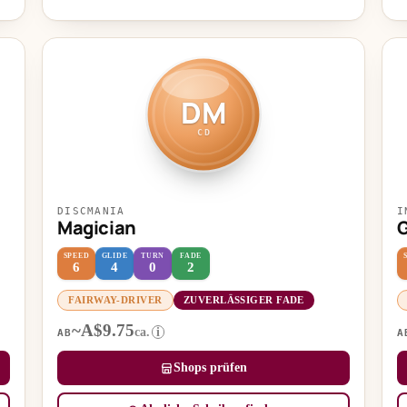
DM
CD
DISCMANIA
I
Magician
G
SPEED
GLIDE
TURN
FADE
6
4
0
2
FAIRWAY-DRIVER
ZUVERLÄSSIGER FADE
~A$9.75
ca.
i
AB
A
Shops prüfen