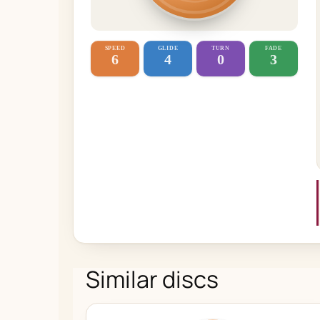
SPEED
GLIDE
TURN
FADE
6
4
0
3
Similar discs