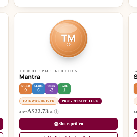
TM
CD
THOUGHT SPACE ATHLETICS
G
Mantra
S
SPEED
GLIDE
TURN
FADE
9
6
-2
1
FAIRWAY-DRIVER
PROGRESSIVE TURN
~A$22.73
ca.
i
AB
A
Shops prüfen