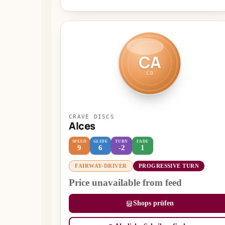
CA
CD
CRAVE DISCS
Alces
SPEED
GLIDE
TURN
FADE
9
6
-2
1
FAIRWAY-DRIVER
PROGRESSIVE TURN
Price unavailable from feed
Shops prüfen