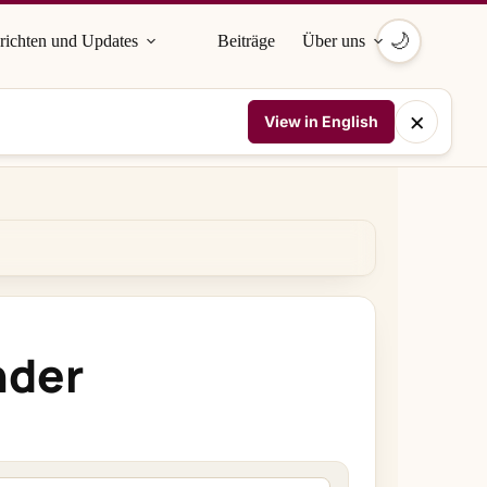
🌙
richten und Updates
Beiträge
Über uns
×
View in English
nder