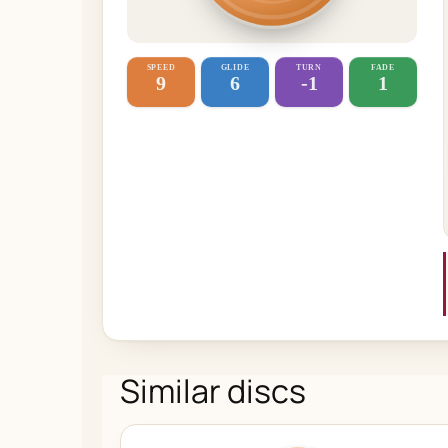
SPEED
GLIDE
TURN
FADE
9
6
-1
1
Similar discs