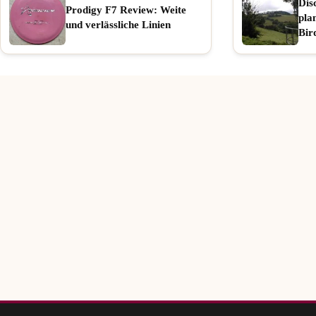
Dis
Prodigy F7 Review: Weite
pla
und verlässliche Linien
Bir