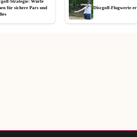
cgolf-Strategie: Würfe
nen für sichere Pars und
Discgolf-Flugwerte er
dies