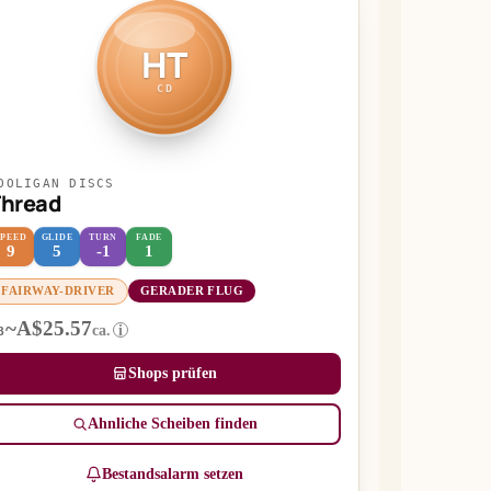
HT
CD
OOLIGAN DISCS
Thread
SPEED
GLIDE
TURN
FADE
9
5
-1
1
FAIRWAY-DRIVER
GERADER FLUG
~A$25.57
ca.
i
B
Shops prüfen
Ähnliche Scheiben finden
Bestandsalarm setzen