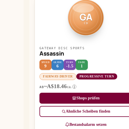
GA
CD
GATEWAY DISC SPORTS
Assassin
SPEED
GLIDE
TURN
FADE
9
6
-1.5
1
FAIRWAY-DRIVER
PROGRESSIVE TURN
~A$18.46
ca.
i
AB
Shops prüfen
Ähnliche Scheiben finden
Bestandsalarm setzen