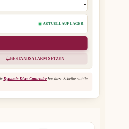
AKTUELL AUF LAGER
BESTANDSALARM SETZEN
für
Dynamic Discs Contender
hat diese Scheibe stabile