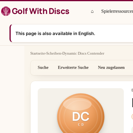
Zum
Golf With Discs
Inhalt
⌂
Spielerressource
springen
This page is also available in English.
Startseite
›
Scheiben
›
Dynamic Discs Contender
Suche
Erweiterte Suche
Neu zugelassen
DC
CD