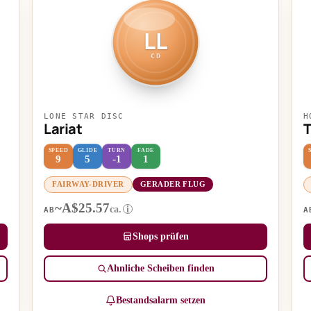
LL
CD
LONE STAR DISC
H
Lariat
SPEED
GLIDE
TURN
FADE
9
5
-1
1
FAIRWAY-DRIVER
GERADER FLUG
~A$25.57
ca.
i
AB
A
Shops prüfen
Ähnliche Scheiben finden
Bestandsalarm setzen