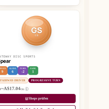
GS
CD
ATEWAY DISC SPORTS
pear
SPEED
GLIDE
TURN
FADE
9
6
-2
1
FAIRWAY-DRIVER
PROGRESSIVE TURN
~A$17.04
ca.
i
B
Shops prüfen