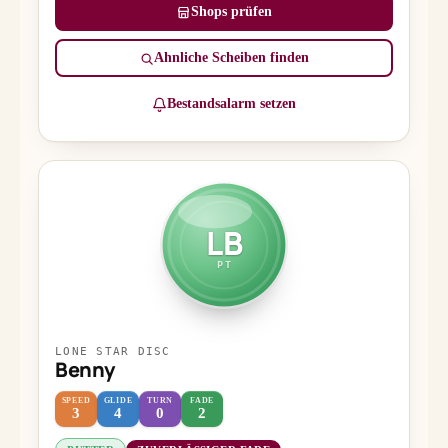
Shops prüfen
Ähnliche Scheiben finden
Bestandsalarm setzen
LB
PT
LONE STAR DISC
Benny
SPEED
GLIDE
TURN
FADE
3
4
0
2