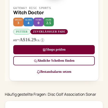
GATEWAY DISC SPORTS
Witch Doctor
SPEED
GLIDE
TURN
FADE
3
4
0
2.5
PUTTER
ZUVERLÄSSIGER FADE
~A$16.29
ca.
i
AB
Shops prüfen
Ähnliche Scheiben finden
Bestandsalarm setzen
Häufig gestellte Fragen: Disc Golf Association Sonar