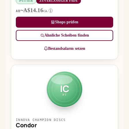
PUTTER
ZUVERLÄSSIGER FADE
~A$14.16
ca.
i
AB
Shops prüfen
Ähnliche Scheiben finden
Bestandsalarm setzen
IC
PT
INNOVA CHAMPION DISCS
Condor