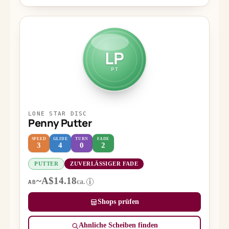
LP
PT
LONE STAR DISC
Penny Putter
SPEED
GLIDE
TURN
FADE
3
4
0
2
PUTTER
ZUVERLÄSSIGER FADE
~A$14.18
ca.
i
AB
Shops prüfen
Ähnliche Scheiben finden