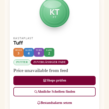
KT
PT
KASTAPLAST
Tuff
SPEED
GLIDE
TURN
FADE
3
4
0
2
PUTTER
ZUVERLÄSSIGER FADE
Price unavailable from feed
Shops prüfen
Ähnliche Scheiben finden
Bestandsalarm setzen