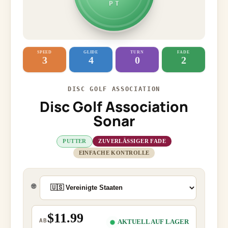
PT
SPEED
GLIDE
TURN
FADE
3
4
0
2
DISC GOLF ASSOCIATION
Disc Golf Association
Sonar
PUTTER
ZUVERLÄSSIGER FADE
EINFACHE KONTROLLE
🌐
$11.99
AB
AKTUELL AUF LAGER