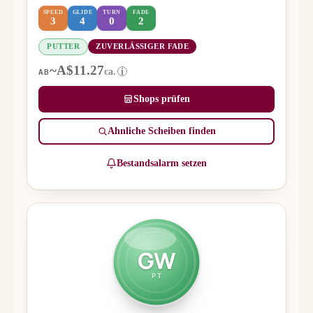
SPEED
GLIDE
TURN
FADE
3
4
0
2
PUTTER
ZUVERLÄSSIGER FADE
~A$11.27
ca.
i
AB
Shops prüfen
Ähnliche Scheiben finden
Bestandsalarm setzen
GW
PT