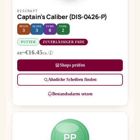
DISCRAFT
Captain's Caliber (DIS-0426-P)
SPEED
GLIDE
TURN
FADE
3
3
0
2
PUTTER
ZUVERLÄSSIGER FADE
~€16.45
ca.
i
AB
Shops prüfen
Ähnliche Scheiben finden
Bestandsalarm setzen
PP