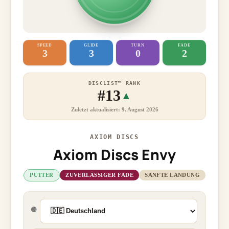
SPEED
GLIDE
TURN
FADE
3
3
0
2
DISCLIST™ RANK
#13
▲
Zuletzt aktualisiert: 9. August 2026
AXIOM DISCS
Axiom Discs Envy
PUTTER
ZUVERLÄSSIGER FADE
SANFTE LANDUNG
🌐