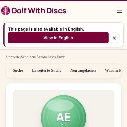
Zum
Golf With Discs
Inhalt
springen
This page is also available in English.
×
View in English
Startseite
›
Scheiben
›
Axiom Discs Envy
Suche
Erweiterte Suche
Neu zugelassen
Warum Preis
AE
PT