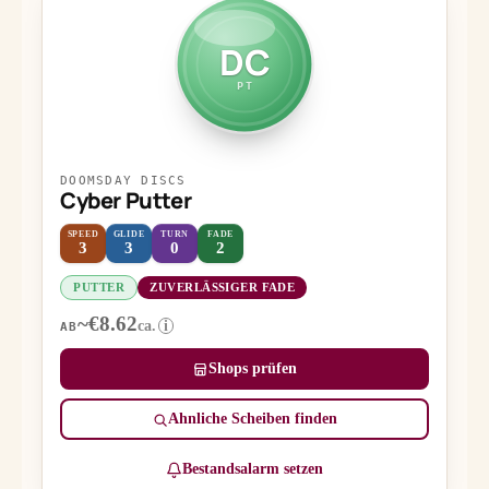
DC
PT
DOOMSDAY DISCS
Cyber Putter
SPEED
GLIDE
TURN
FADE
3
3
0
2
PUTTER
ZUVERLÄSSIGER FADE
~€8.62
ca.
i
AB
Shops prüfen
Ähnliche Scheiben finden
Bestandsalarm setzen