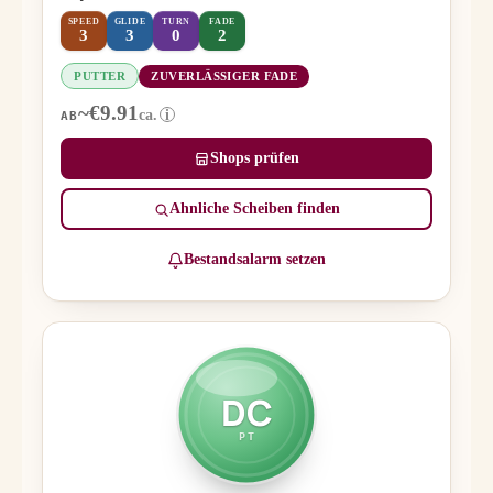
SPEED
GLIDE
TURN
FADE
3
3
0
2
PUTTER
ZUVERLÄSSIGER FADE
~€9.91
ca.
i
AB
Shops prüfen
Ähnliche Scheiben finden
Bestandsalarm setzen
DC
PT