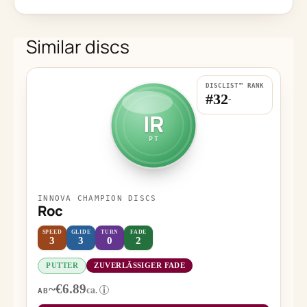
Similar discs
DISCLIST™ RANK
#32
-
IR
PT
INNOVA CHAMPION DISCS
Roc
SPEED
GLIDE
TURN
FADE
3
3
0
2
PUTTER
ZUVERLÄSSIGER FADE
~€6.89
ca.
i
AB