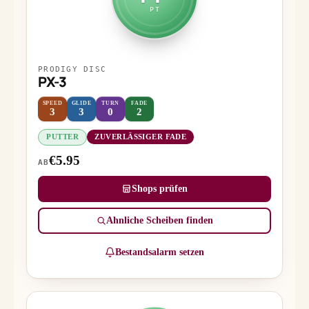
PT
PRODIGY DISC
PX-3
SPEED
GLIDE
TURN
FADE
3
3
0
2
PUTTER
ZUVERLÄSSIGER FADE
€5.95
AB
Shops prüfen
Ähnliche Scheiben finden
Bestandsalarm setzen