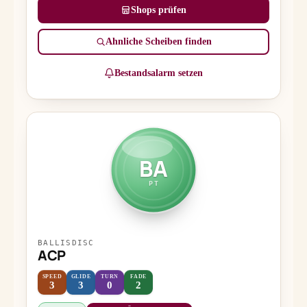
Shops prüfen
Ähnliche Scheiben finden
Bestandsalarm setzen
BA
PT
BALLISDISC
ACP
SPEED
GLIDE
TURN
FADE
3
3
0
2