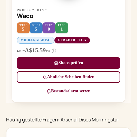
PRODIGY DISC
Waco
SPEED
GLIDE
TURN
FADE
5
5
0
1
MIDRANGE-DISC
GERADER FLUG
~A$15.59
ca.
i
AB
Shops prüfen
Ähnliche Scheiben finden
Bestandsalarm setzen
Häufig gestellte Fragen: Arsenal Discs Morningstar