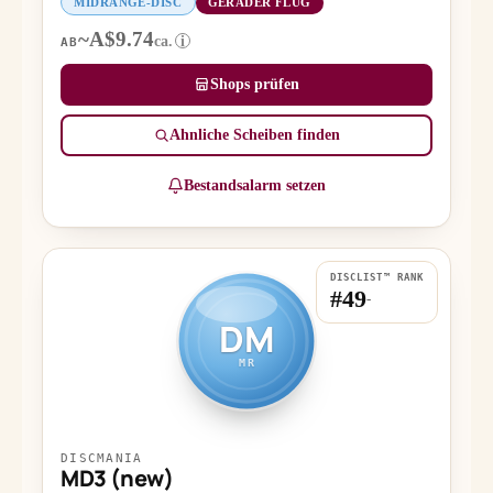
MIDRANGE-DISC
GERADER FLUG
~A$9.74
ca.
i
AB
Shops prüfen
Ähnliche Scheiben finden
Bestandsalarm setzen
DISCLIST™ RANK
#49
-
DM
MR
DISCMANIA
MD3 (new)