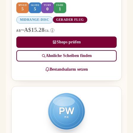
SPEED
GLIDE
TURN
FADE
5
5
0
1
MIDRANGE-DISC
GERADER FLUG
~A$15.28
ca.
i
AB
Shops prüfen
Ähnliche Scheiben finden
Bestandsalarm setzen
PW
MR