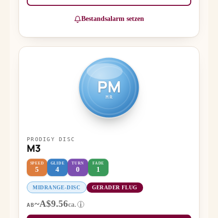
Bestandsalarm setzen
PM
MR
PRODIGY DISC
M3
SPEED
GLIDE
TURN
FADE
5
4
0
1
MIDRANGE-DISC
GERADER FLUG
~A$9.56
ca.
i
AB