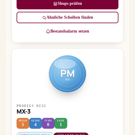
Shops prüfen
Ähnliche Scheiben finden
Bestandsalarm setzen
PM
MR
PRODIGY DISC
MX-3
SPEED
GLIDE
TURN
FADE
5
4
0
1