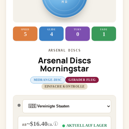
MR
SPEED
GLIDE
TURN
FADE
5
4
0
1
ARSENAL DISCS
Arsenal Discs
Morningstar
MIDRANGE-DISC
GERADER FLUG
EINFACHE KONTROLLE
🌐
~$16.40
i
ca.
AB
AKTUELL AUF LAGER