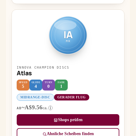
IA
MR
INNOVA CHAMPION DISCS
Atlas
SPEED
GLIDE
TURN
FADE
5
4
0
1
MIDRANGE-DISC
GERADER FLUG
~A$9.56
ca.
i
AB
Shops prüfen
Ähnliche Scheiben finden