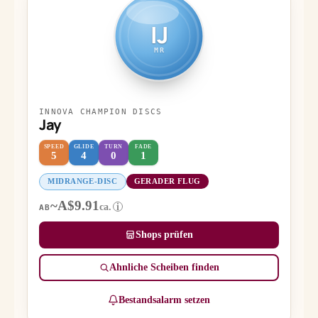
IJ
MR
INNOVA CHAMPION DISCS
Jay
SPEED
GLIDE
TURN
FADE
5
4
0
1
MIDRANGE-DISC
GERADER FLUG
~A$9.91
ca.
i
AB
Shops prüfen
Ähnliche Scheiben finden
Bestandsalarm setzen