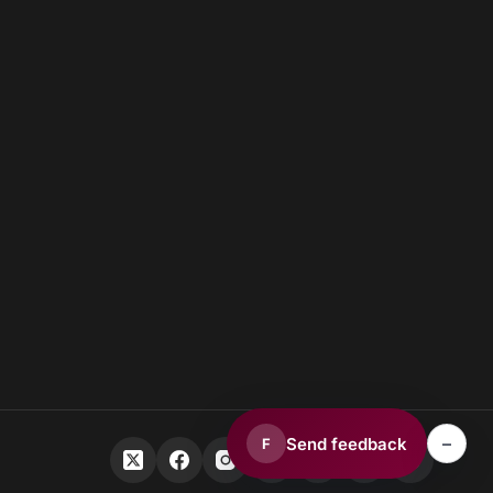
–
Send feedback
F