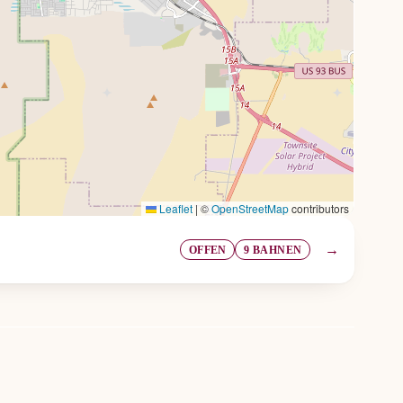
Leaflet
|
©
OpenStreetMap
contributors
→
OFFEN
9 BAHNEN