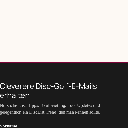
Cleverere Disc-Golf-E-Mails
erhalten
Nützliche Disc-Tipps, Kaufberatung, Tool-Updates und
gelegentlich ein DiscList-Trend, den man kennen sollte.
Vorname