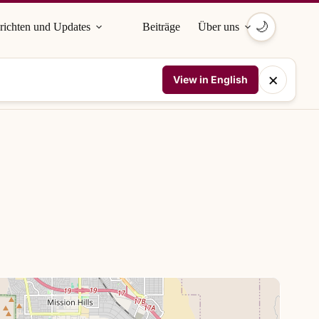
🌙
richten und Updates
Beiträge
Über uns
×
View in English