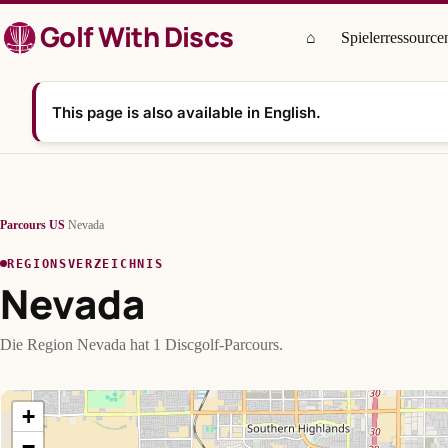
Zum
Golf With Discs
Inhalt
⌂
Spielerressource
springen
This page is also available in English.
Parcours
/
US
/
Nevada
REGIONSVERZEICHNIS
Nevada
Die Region Nevada hat 1 Discgolf-Parcours.
+
−