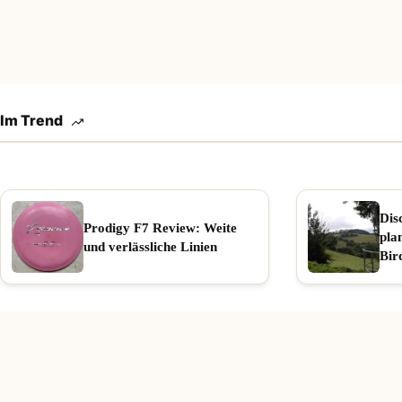
Im Trend
Dis
Prodigy F7 Review: Weite
pla
und verlässliche Linien
Bir