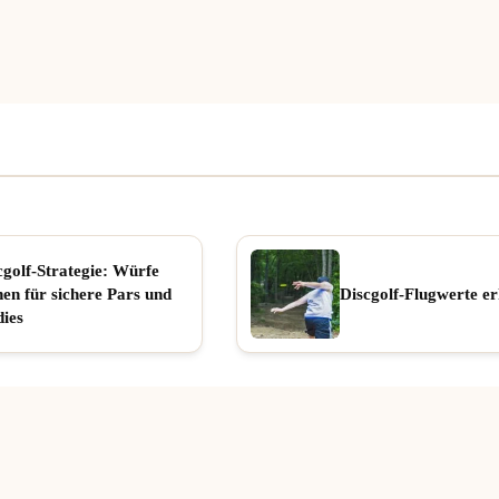
cgolf-Strategie: Würfe
nen für sichere Pars und
Discgolf-Flugwerte er
dies