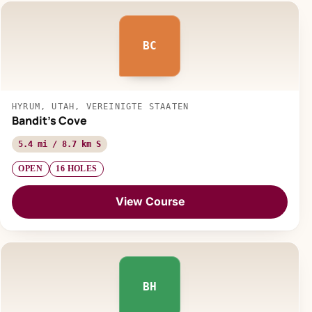
BC
HYRUM, UTAH, VEREINIGTE STAATEN
Bandit's Cove
5.4 mi / 8.7 km S
OPEN
16 HOLES
View Course
BH