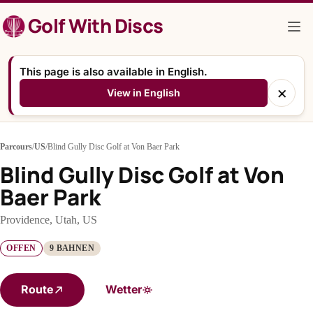
Zum
Golf With Discs
Inhalt
springen
This page is also available in English.
×
View in English
Parcours
/
US
/
Blind Gully Disc Golf at Von Baer Park
Blind Gully Disc Golf at Von
Baer Park
Providence, Utah, US
OFFEN
9 BAHNEN
Route
Wetter