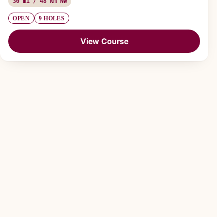
30 mi / 48 km NW
OPEN
9 HOLES
View Course