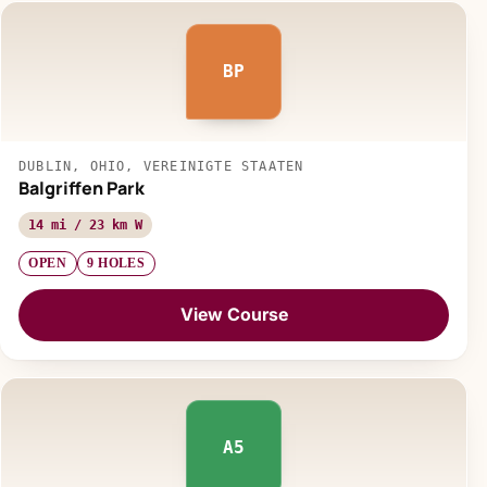
BP
DUBLIN, OHIO, VEREINIGTE STAATEN
Balgriffen Park
14 mi / 23 km W
OPEN
9 HOLES
View Course
A5