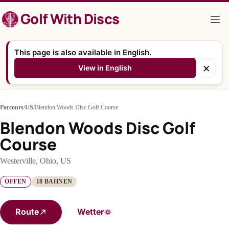
Zum
Golf With Discs
Inhalt
springen
This page is also available in English.
×
View in English
Parcours
/
US
/
Blendon Woods Disc Golf Course
Blendon Woods Disc Golf
Course
Westerville, Ohio, US
OFFEN
18 BAHNEN
Route
Wetter