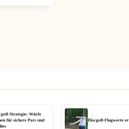
cgolf-Strategie: Würfe
nen für sichere Pars und
Discgolf-Flugwerte er
dies