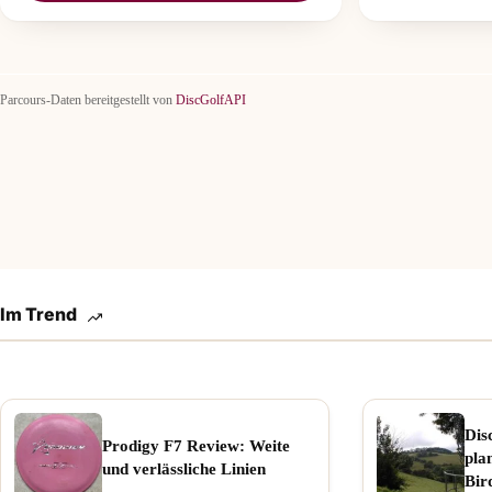
Parcours-Daten bereitgestellt von
DiscGolfAPI
Im Trend
Dis
Prodigy F7 Review: Weite
pla
und verlässliche Linien
Bir