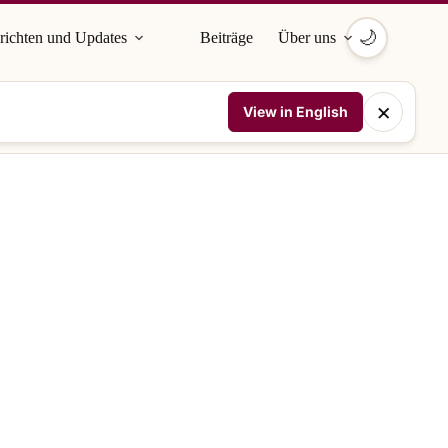
🌙
richten und Updates
Beiträge
Über uns
×
View in English