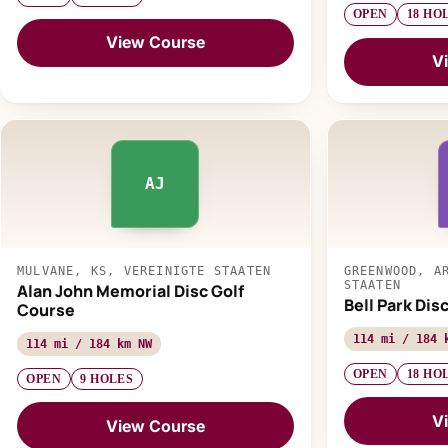
OPEN
18 HO
View Course
V
AJ
MULVANE, KS, VEREINIGTE STAATEN
GREENWOOD, A
STAATEN
Alan John Memorial Disc Golf
Bell Park Dis
Course
114 mi / 184 
114 mi / 184 km NW
OPEN
18 HO
OPEN
9 HOLES
V
View Course