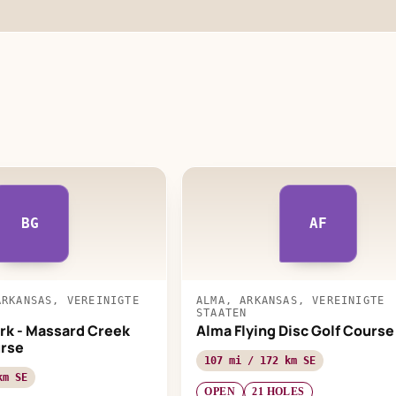
BG
AF
ARKANSAS, VEREINIGTE
ALMA, ARKANSAS, VEREINIGTE
STAATEN
rk - Massard Creek
Alma Flying Disc Golf Course
urse
107 mi / 172 km SE
km SE
OPEN
21 HOLES