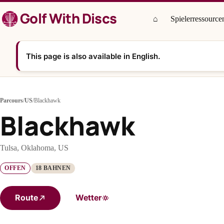
Zum
Golf With Discs
Inhalt
⌂
Spielerressource
springen
This page is also available in English.
Parcours
/
US
/
Blackhawk
Blackhawk
Tulsa, Oklahoma, US
OFFEN
18 BAHNEN
Route
Wetter