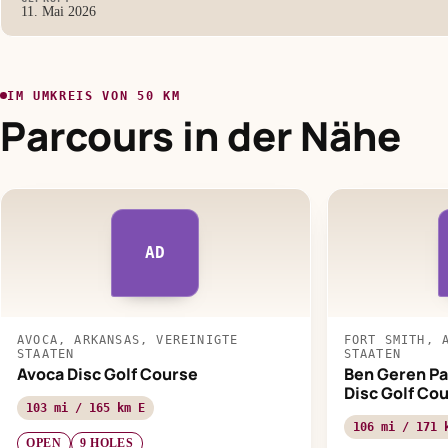
11. Mai 2026
IM UMKREIS VON 50 KM
Parcours in der Nähe
AD
AVOCA, ARKANSAS, VEREINIGTE
FORT SMITH, 
STAATEN
STAATEN
Avoca Disc Golf Course
Ben Geren Pa
Disc Golf Co
103 mi / 165 km E
106 mi / 171 
OPEN
9 HOLES