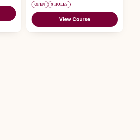
OPEN
9 HOLES
View Course