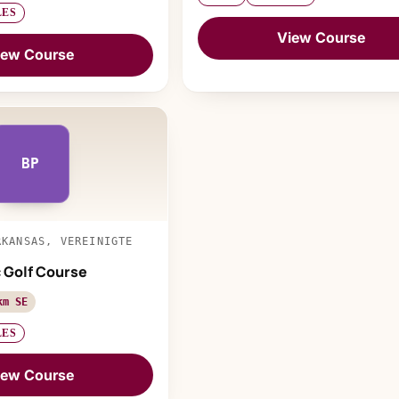
LES
View Course
iew Course
BP
RKANSAS, VEREINIGTE
c Golf Course
km SE
LES
iew Course