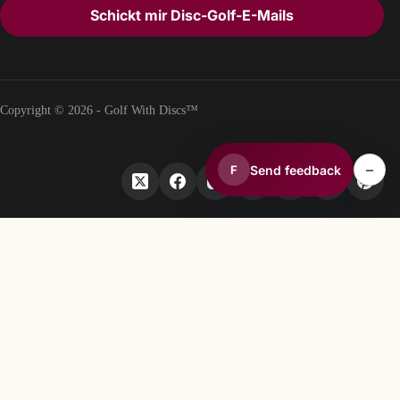
Schickt mir Disc-Golf-E-Mails
Copyright © 2026 - Golf With Discs™
–
Send feedback
F
TEIL DES DISCGOLF-DATENÖKOSYSTEMS
TheDiscList™
Wöchentliche Verkaufsrankings für Discgolf-Scheiben
DiscGolfAPI
Globale Discgolf-Kursdaten