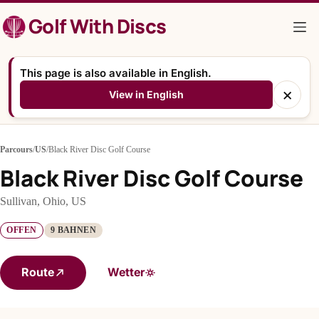
Zum
Golf With Discs
Inhalt
springen
This page is also available in English.
×
View in English
Parcours
/
US
/
Black River Disc Golf Course
Black River Disc Golf Course
Sullivan, Ohio, US
OFFEN
9 BAHNEN
Route
Wetter