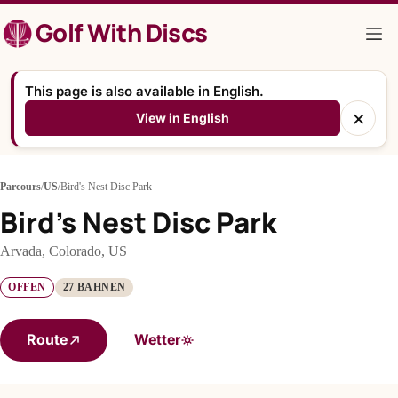
Zum
Golf With Discs
Inhalt
springen
This page is also available in English.
×
View in English
Parcours
/
US
/
Bird's Nest Disc Park
Bird's Nest Disc Park
Arvada, Colorado, US
OFFEN
27 BAHNEN
Route
Wetter