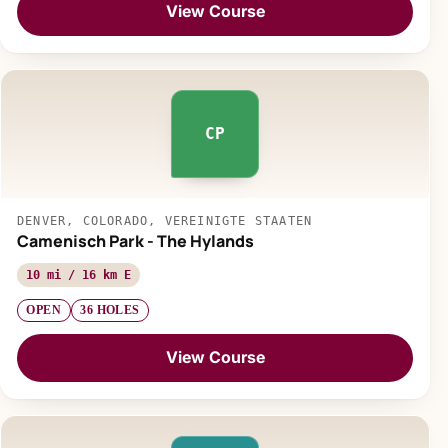
View Course
CP
DENVER, COLORADO, VEREINIGTE STAATEN
Camenisch Park - The Hylands
10 mi / 16 km E
OPEN
36 HOLES
View Course