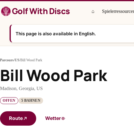
Zum
Golf With Discs
Inhalt
⌂
Spielerressource
springen
This page is also available in English.
Parcours
/
US
/
Bill Wood Park
Bill Wood Park
Madison, Georgia, US
OFFEN
5 BAHNEN
Route
Wetter