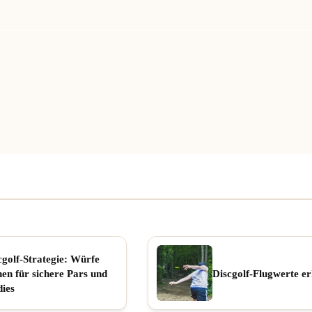
cgolf-Strategie: Würfe
nen für sichere Pars und
Discgolf-Flugwerte er
dies