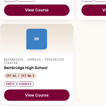
View Course
V
BH
BAINBRIDGE, GEORGIA, VEREINIGTE
STAATEN
Bainbridge High School
197 mi / 317 km S
OPEN
9 HOLES
View Course