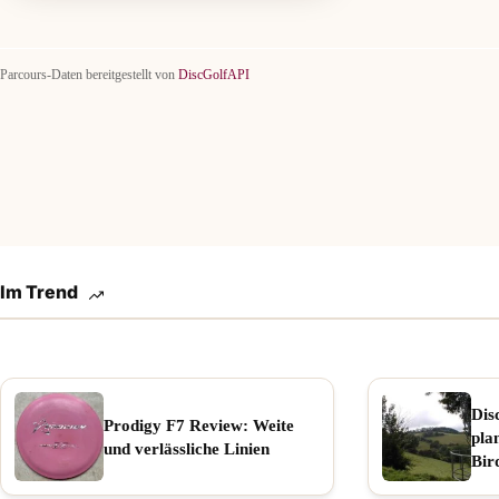
Parcours-Daten bereitgestellt von
DiscGolfAPI
Im Trend
Dis
Prodigy F7 Review: Weite
pla
und verlässliche Linien
Bir