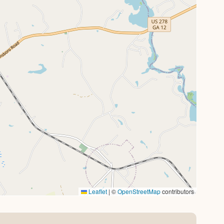
Leaflet
|
©
OpenStreetMap
contributors