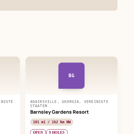
BG
INIGTE
ADAIRSVILLE, GEORGIA, VEREINIGTE
STAATEN
Barnsley Gardens Resort
101 mi / 162 km NW
OPEN
9 HOLES