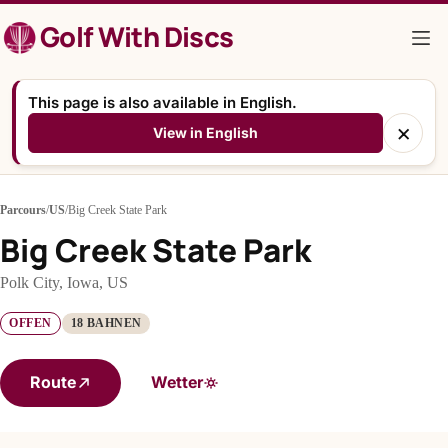
Zum
Golf With Discs
Inhalt
springen
This page is also available in English.
×
View in English
Parcours
/
US
/
Big Creek State Park
Big Creek State Park
Polk City, Iowa, US
OFFEN
18 BAHNEN
Route
Wetter