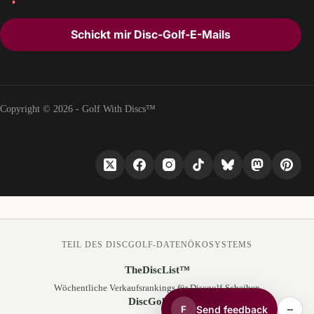
Schickt mir Disc-Golf-E-Mails
Copyright © 2026 - Golf With Discs™
TEIL DES DISCGOLF-DATENÖKOSYSTEMS
TheDiscList™
Wöchentliche Verkaufsrankings für Discgolf-Scheiben
DiscGolfAPI
–
Send feedback
F