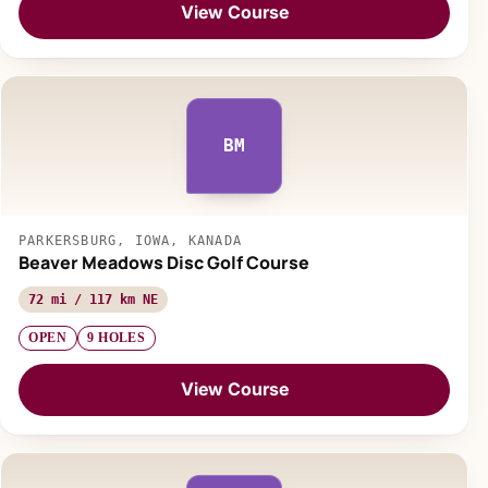
View Course
BM
PARKERSBURG, IOWA, KANADA
Beaver Meadows Disc Golf Course
72 mi / 117 km NE
OPEN
9 HOLES
View Course