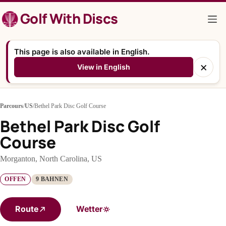
Zum
Golf With Discs
Inhalt
springen
This page is also available in English.
×
View in English
Parcours
/
US
/
Bethel Park Disc Golf Course
Bethel Park Disc Golf
Course
Morganton, North Carolina, US
OFFEN
9 BAHNEN
Route
Wetter