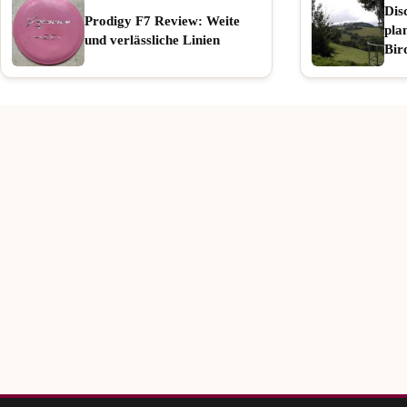
Dis
Prodigy F7 Review: Weite
pla
und verlässliche Linien
Bir