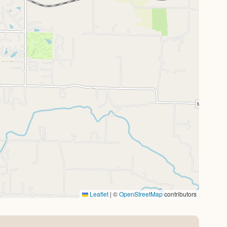
Leaflet
|
©
OpenStreetMap
contributors