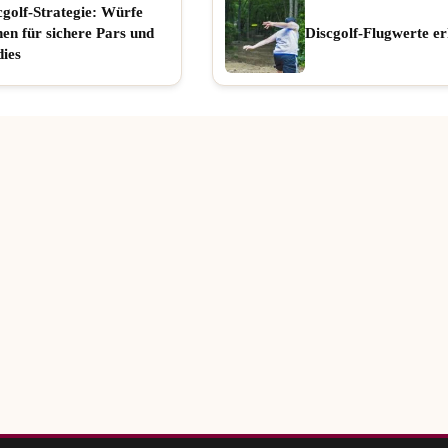
cgolf-Strategie: Würfe
nen für sichere Pars und
Discgolf-Flugwerte er
dies