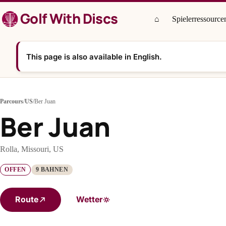
Zum
Golf With Discs
Inhalt
⌂
Spielerressource
springen
This page is also available in English.
Parcours
/
US
/
Ber Juan
Ber Juan
Rolla, Missouri, US
OFFEN
9 BAHNEN
Route
Wetter