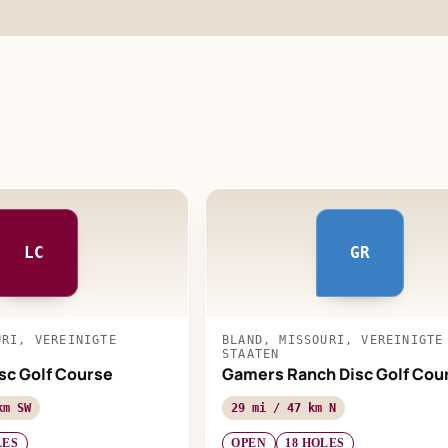
LC
GR
URI, VEREINIGTE
BLAND, MISSOURI, VEREINIGTE
STAATEN
sc Golf Course
Gamers Ranch Disc Golf Cou
km SW
29 mi / 47 km N
LES
OPEN
18 HOLES