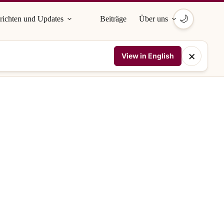
🌙
richten und Updates
Beiträge
Über uns
×
View in English