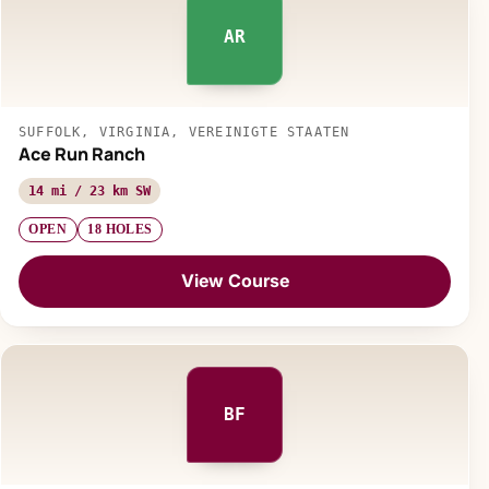
AR
SUFFOLK, VIRGINIA, VEREINIGTE STAATEN
Ace Run Ranch
14 mi / 23 km SW
OPEN
18 HOLES
View Course
BF