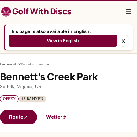
Zum
Golf With Discs
Inhalt
springen
This page is also available in English.
×
View in English
Parcours
/
US
/
Bennett's Creek Park
Bennett's Creek Park
Suffolk, Virginia, US
OFFEN
18 BAHNEN
Route
Wetter