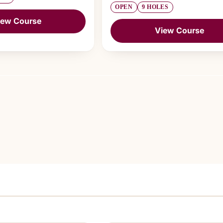
OPEN
9 HOLES
iew Course
View Course