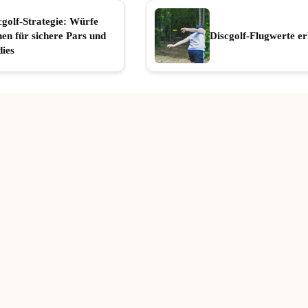
cgolf-Strategie: Würfe
nen für sichere Pars und
Discgolf-Flugwerte er
dies