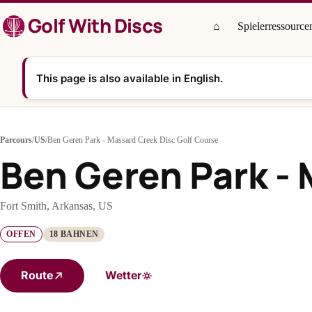
Zum
Golf With Discs
Inhalt
⌂
Spielerressource
springen
This page is also available in English.
Parcours
/
US
/
Ben Geren Park - Massard Creek Disc Golf Course
Ben Geren Park - 
Fort Smith, Arkansas, US
OFFEN
18 BAHNEN
Route
Wetter