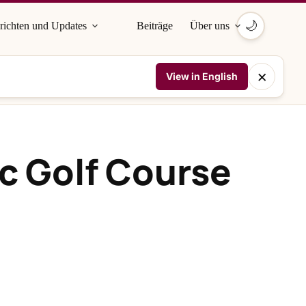
🌙
richten und Updates
Beiträge
Über uns
×
View in English
c Golf Course