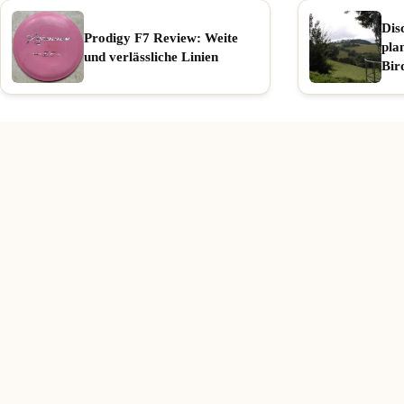
Dis
Prodigy F7 Review: Weite
pla
und verlässliche Linien
Bir