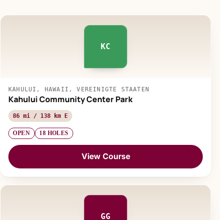
KC
KAHULUI, HAWAII, VEREINIGTE STAATEN
Kahului Community Center Park
86 mi / 138 km E
OPEN
18 HOLES
View Course
GG