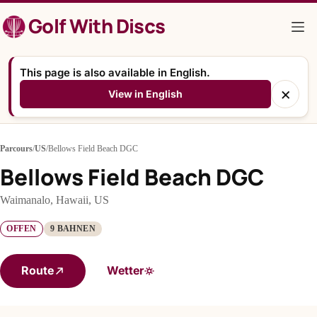
Zum
Golf With Discs
Inhalt
springen
This page is also available in English.
×
View in English
Parcours
/
US
/
Bellows Field Beach DGC
Bellows Field Beach DGC
Waimanalo, Hawaii, US
OFFEN
9 BAHNEN
Route
Wetter