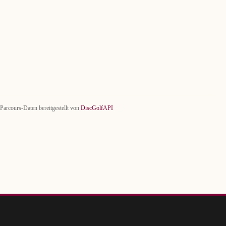
Parcours-Daten bereitgestellt von
DiscGolfAPI