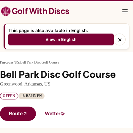
Zum
Golf With Discs
Inhalt
springen
This page is also available in English.
×
View in English
Parcours
/
US
/
Bell Park Disc Golf Course
Bell Park Disc Golf Course
Greenwood, Arkansas, US
OFFEN
18 BAHNEN
Route
Wetter