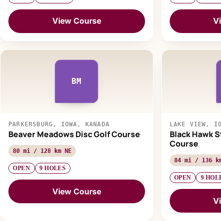
View Course
V
BM
PARKERSBURG, IOWA, KANADA
LAKE VIEW, I
Beaver Meadows Disc Golf Course
Black Hawk St
Course
80 mi / 128 km NE
84 mi / 136 k
OPEN
9 HOLES
OPEN
9 HOL
View Course
V