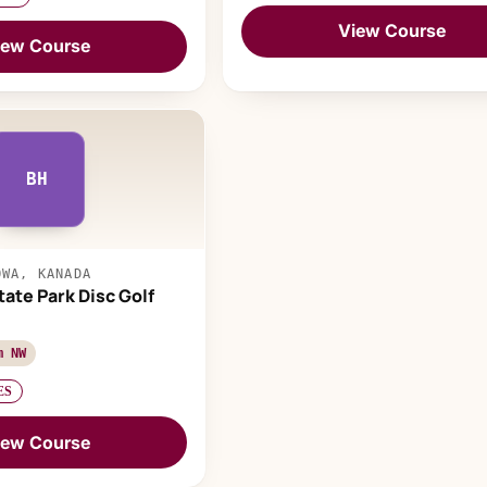
View Course
iew Course
BH
OWA, KANADA
ate Park Disc Golf
m NW
ES
iew Course