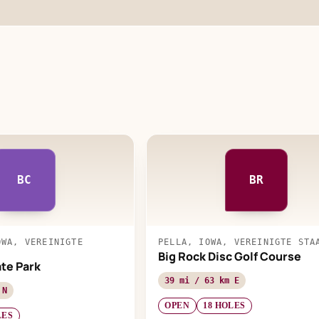
BC
BR
OWA, VEREINIGTE
PELLA, IOWA, VEREINIGTE STA
Big Rock Disc Golf Course
ate Park
39 mi / 63 km E
 N
OPEN
18 HOLES
LES