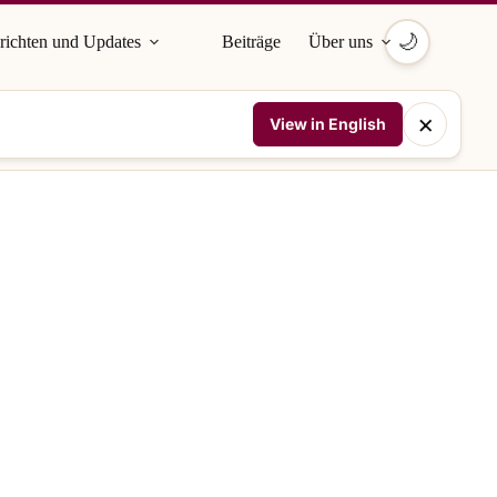
🌙
richten und Updates
Beiträge
Über uns
×
View in English