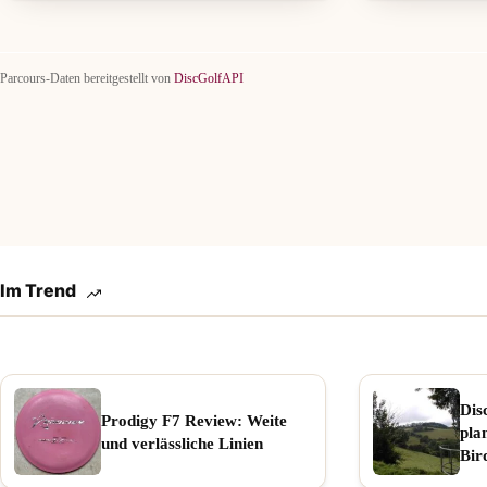
Parcours-Daten bereitgestellt von
DiscGolfAPI
Im Trend
Dis
Prodigy F7 Review: Weite
pla
und verlässliche Linien
Bir