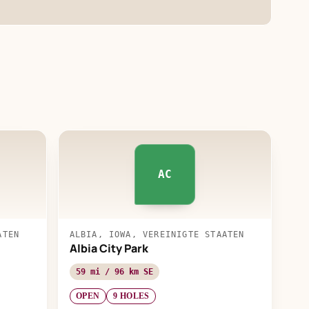
AC
ATEN
ALBIA, IOWA, VEREINIGTE STAATEN
Albia City Park
59 mi / 96 km SE
OPEN
9 HOLES