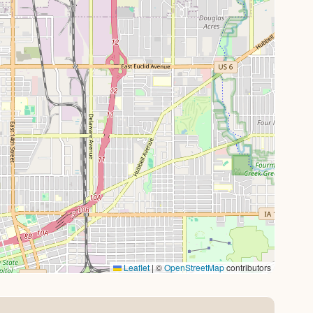
Leaflet
|
©
OpenStreetMap
contributors