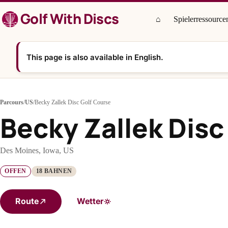
Zum
Golf With Discs
Inhalt
⌂
Spielerressource
springen
This page is also available in English.
Parcours
/
US
/
Becky Zallek Disc Golf Course
Becky Zallek Disc
Des Moines, Iowa, US
OFFEN
18 BAHNEN
Route
Wetter