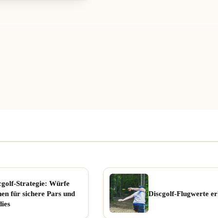
cgolf-Strategie: Würfe
nen für sichere Pars und
Discgolf-Flugwerte er
dies