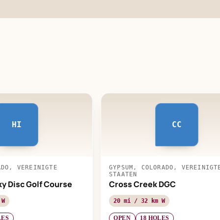
HI
CC
ADO, VEREINIGTE
GYPSUM, COLORADO, VEREINIGT
STAATEN
ky Disc Golf Course
Cross Creek DGC
 W
20 mi / 32 km W
LES
OPEN
18 HOLES