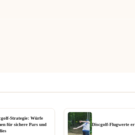
cgolf-Strategie: Würfe
nen für sichere Pars und
Discgolf-Flugwerte er
dies