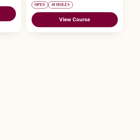
OPEN
18 HOLES
View Course