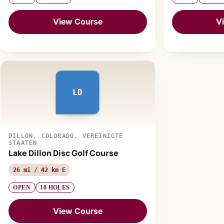
View Course
V
LD
DILLON, COLORADO, VEREINIGTE
STAATEN
Lake Dillon Disc Golf Course
26 mi / 42 km E
OPEN
18 HOLES
View Course