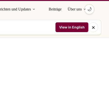
🌙
richten und Updates
Beiträge
Über uns
×
View in English