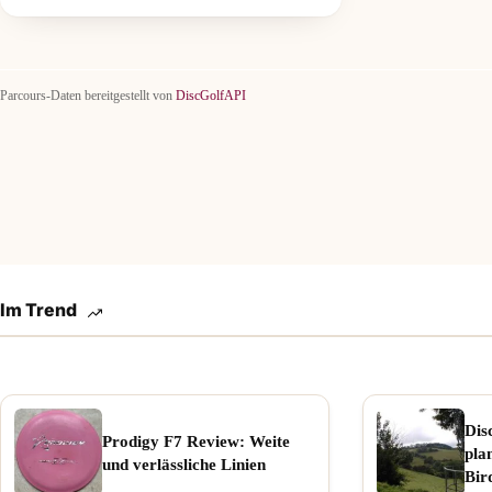
Parcours-Daten bereitgestellt von
DiscGolfAPI
Im Trend
Dis
Prodigy F7 Review: Weite
pla
und verlässliche Linien
Bir