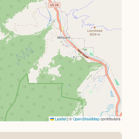
Leaflet
|
©
OpenStreetMap
contributors