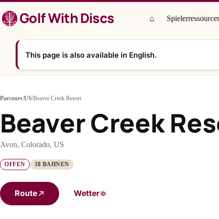
Zum
Golf With Discs
Inhalt
⌂
Spielerressource
springen
This page is also available in English.
Parcours
/
US
/
Beaver Creek Resort
Beaver Creek Res
Avon, Colorado, US
OFFEN
18 BAHNEN
Route
Wetter