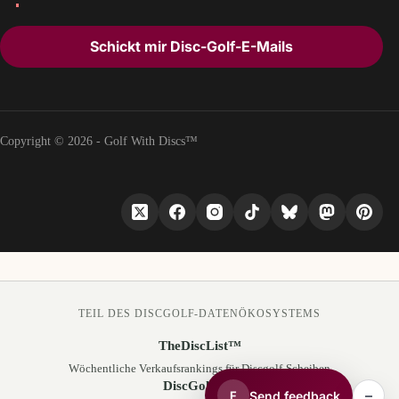
Schickt mir Disc-Golf-E-Mails
Copyright © 2026 - Golf With Discs™
TEIL DES DISCGOLF-DATENÖKOSYSTEMS
TheDiscList™
Wöchentliche Verkaufsrankings für Discgolf-Scheiben
DiscGolfAPI
–
Send feedback
F