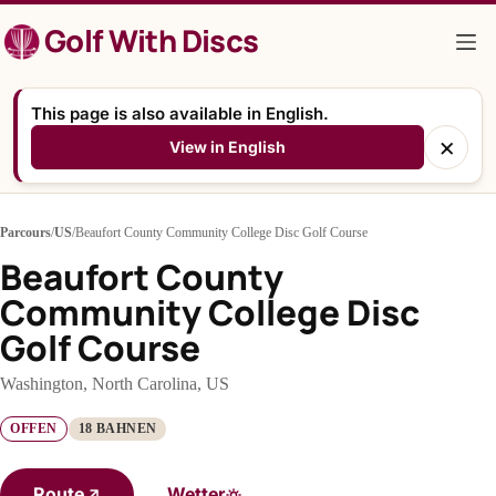
Zum
Golf With Discs
Inhalt
springen
This page is also available in English.
×
View in English
Parcours
/
US
/
Beaufort County Community College Disc Golf Course
Beaufort County
Community College Disc
Golf Course
Washington, North Carolina, US
OFFEN
18 BAHNEN
Route
Wetter