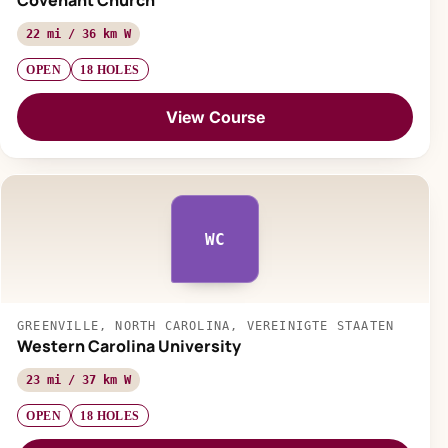
Covenant Church
22 mi / 36 km W
OPEN
18 HOLES
View Course
WC
GREENVILLE, NORTH CAROLINA, VEREINIGTE STAATEN
Western Carolina University
23 mi / 37 km W
OPEN
18 HOLES