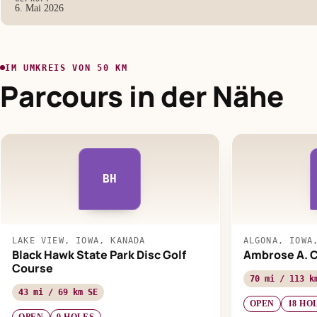
6. Mai 2026
IM UMKREIS VON 50 KM
Parcours in der Nähe
BH
LAKE VIEW, IOWA, KANADA
ALGONA, IOWA
Black Hawk State Park Disc Golf
Ambrose A. C
Course
70 mi / 113 k
43 mi / 69 km SE
OPEN
18 HO