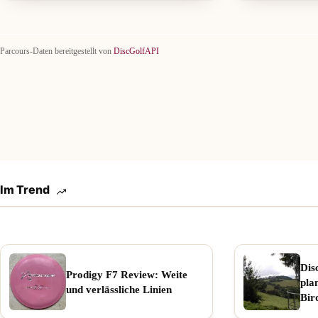
Parcours-Daten bereitgestellt von
DiscGolfAPI
Im Trend
Dis
Prodigy F7 Review: Weite
pla
und verlässliche Linien
Bir