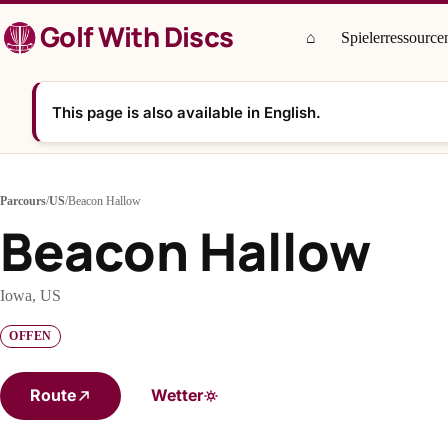
Zum
Golf With Discs
Inhalt
⌂
Spielerressource
springen
This page is also available in English.
Parcours
/
US
/
Beacon Hallow
Beacon Hallow
Iowa, US
OFFEN
Route
Wetter