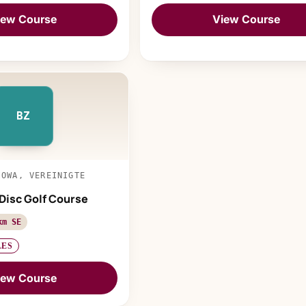
iew Course
View Course
BZ
IOWA, VEREINIGTE
Disc Golf Course
km SE
LES
iew Course