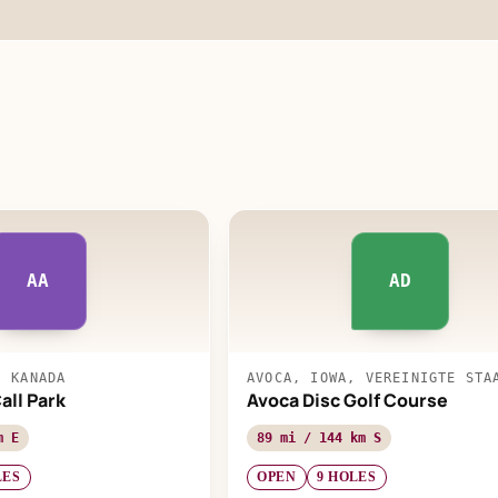
AA
AD
, KANADA
AVOCA, IOWA, VEREINIGTE STA
all Park
Avoca Disc Golf Course
m E
89 mi / 144 km S
LES
OPEN
9 HOLES