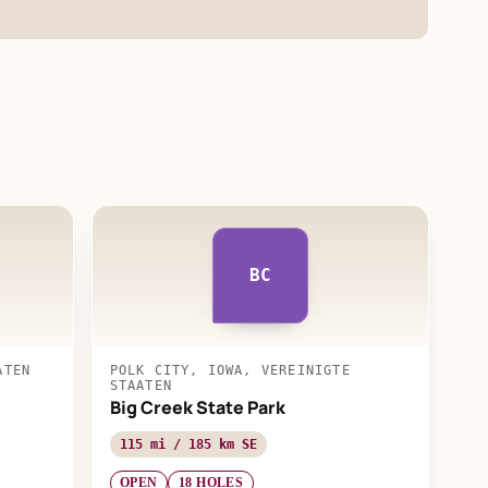
BC
ATEN
POLK CITY, IOWA, VEREINIGTE
STAATEN
Big Creek State Park
115 mi / 185 km SE
OPEN
18 HOLES