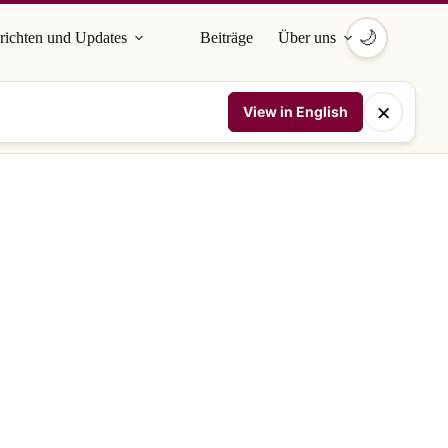
🌙
richten und Updates
Beiträge
Über uns
×
View in English