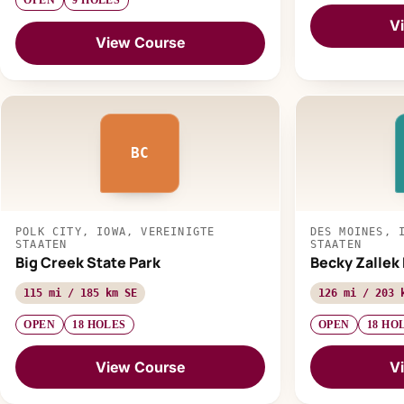
OPEN
9 HOLES
V
View Course
BC
POLK CITY, IOWA, VEREINIGTE
DES MOINES, 
STAATEN
STAATEN
Big Creek State Park
Becky Zallek 
115 mi / 185 km SE
126 mi / 203 
OPEN
18 HOLES
OPEN
18 HO
View Course
V