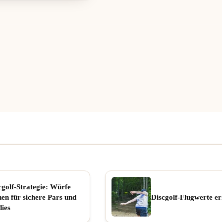
cgolf-Strategie: Würfe
nen für sichere Pars und
Discgolf-Flugwerte er
dies