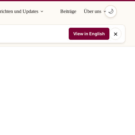
🌙
richten und Updates
Beiträge
Über uns
×
View in English