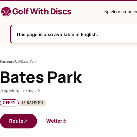
Zum
Golf With Discs
Inhalt
⌂
Spielerressource
springen
This page is also available in English.
Parcours
/
US
/
Bates Park
Bates Park
Angleton, Texas, US
OFFEN
18 BAHNEN
Route
Wetter