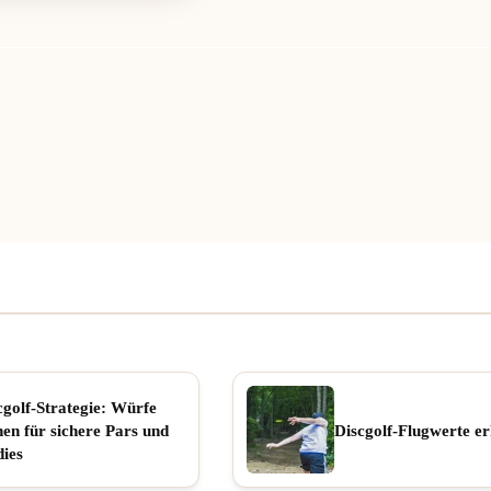
cgolf-Strategie: Würfe
nen für sichere Pars und
Discgolf-Flugwerte er
dies