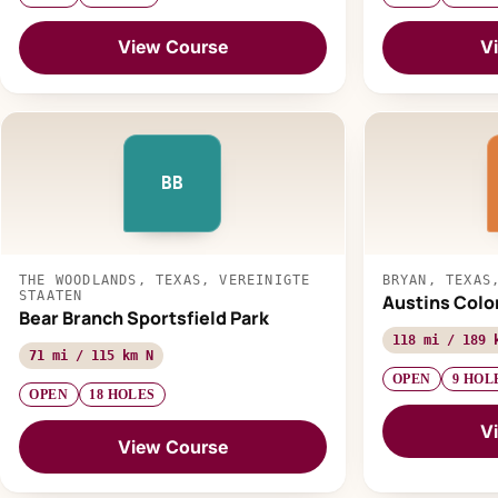
View Course
V
BB
THE WOODLANDS, TEXAS, VEREINIGTE
BRYAN, TEXAS
STAATEN
Austins Colo
Bear Branch Sportsfield Park
118 mi / 189 
71 mi / 115 km N
OPEN
9 HOL
OPEN
18 HOLES
V
View Course