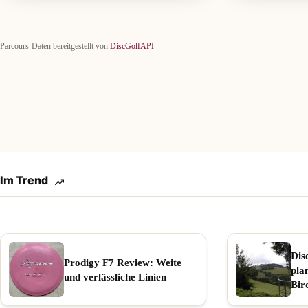
Parcours-Daten bereitgestellt von
DiscGolfAPI
Im Trend
Dis
Prodigy F7 Review: Weite
pla
und verlässliche Linien
Bir