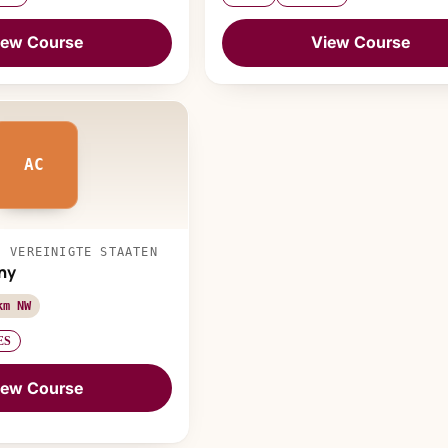
iew Course
View Course
AC
, VEREINIGTE STAATEN
ny
km NW
ES
iew Course