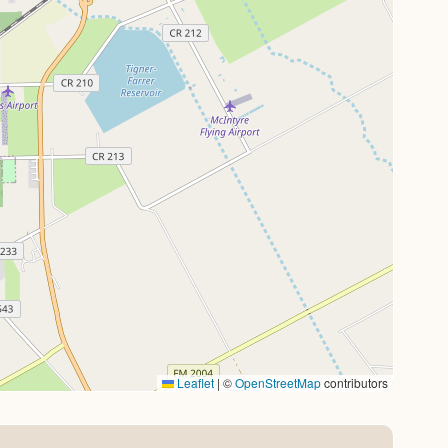
Leaflet
|
©
OpenStreetMap
contributors