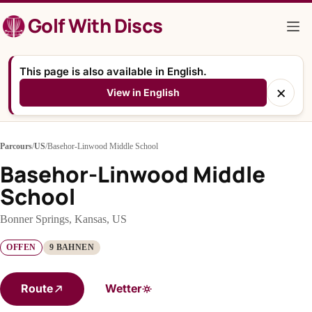
Zum
Golf With Discs
Inhalt
springen
This page is also available in English.
×
View in English
Parcours
/
US
/
Basehor-Linwood Middle School
Basehor-Linwood Middle
School
Bonner Springs, Kansas, US
OFFEN
9 BAHNEN
Route
Wetter