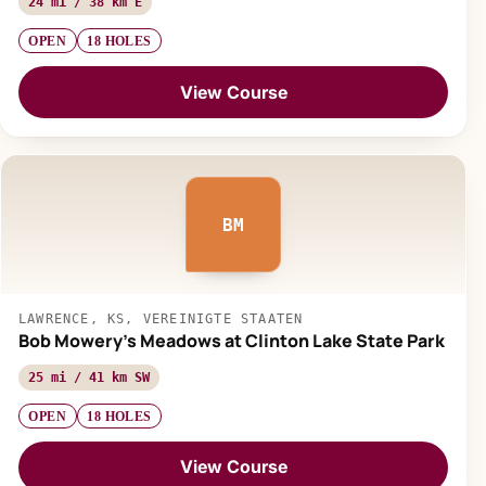
24 mi / 38 km E
OPEN
18 HOLES
View Course
BM
LAWRENCE, KS, VEREINIGTE STAATEN
Bob Mowery's Meadows at Clinton Lake State Park
25 mi / 41 km SW
OPEN
18 HOLES
View Course