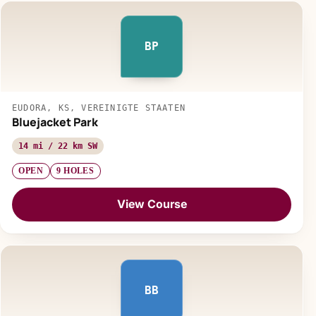
BP
EUDORA, KS, VEREINIGTE STAATEN
Bluejacket Park
14 mi / 22 km SW
OPEN
9 HOLES
View Course
BB